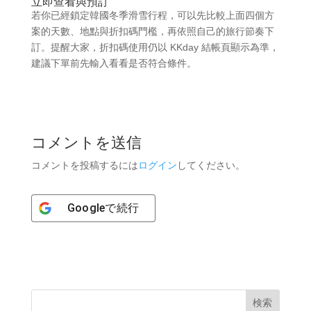
立即查看與預訂
若你已經鎖定韓國冬季滑雪行程，可以先比較上面四個方
案的天數、地點與折扣碼門檻，再依照自己的旅行節奏下
訂。提醒大家，折扣碼使用仍以 KKday 結帳頁顯示為準，
建議下單前先輸入看看是否符合條件。
コメントを送信
コメントを投稿するには
ログイン
してください。
Google
で続行
検索