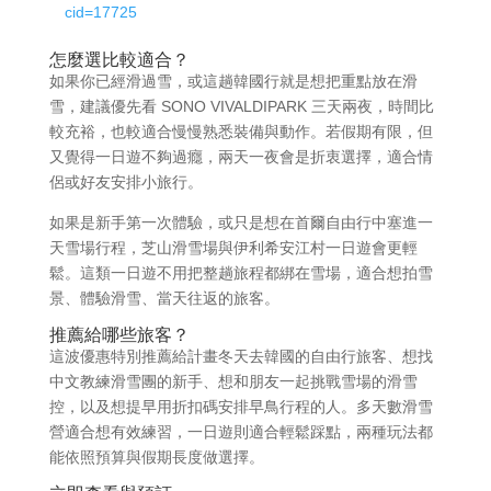
cid=17725
怎麼選比較適合？
如果你已經滑過雪，或這趟韓國行就是想把重點放在滑
雪，建議優先看 SONO VIVALDIPARK 三天兩夜，時間比
較充裕，也較適合慢慢熟悉裝備與動作。若假期有限，但
又覺得一日遊不夠過癮，兩天一夜會是折衷選擇，適合情
侶或好友安排小旅行。
如果是新手第一次體驗，或只是想在首爾自由行中塞進一
天雪場行程，芝山滑雪場與伊利希安江村一日遊會更輕
鬆。這類一日遊不用把整趟旅程都綁在雪場，適合想拍雪
景、體驗滑雪、當天往返的旅客。
推薦給哪些旅客？
這波優惠特別推薦給計畫冬天去韓國的自由行旅客、想找
中文教練滑雪團的新手、想和朋友一起挑戰雪場的滑雪
控，以及想提早用折扣碼安排早鳥行程的人。多天數滑雪
營適合想有效練習，一日遊則適合輕鬆踩點，兩種玩法都
能依照預算與假期長度做選擇。