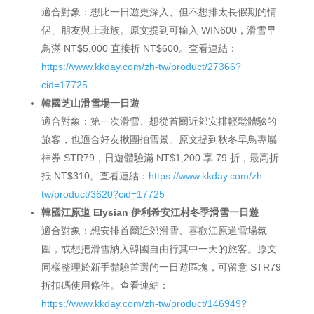
適合對象：想比一日遊更深入、但不想排太長假期的情
侶、朋友與上班族。原文提到可輸入 WIN600，滑雪早
鳥滿 NT$5,000 直接折 NT$600。查看連結：
https://www.kkday.com/zh-tw/product/27366?
cid=17725
韓國芝山滑雪場一日遊
適合對象：第一次滑雪、想從首爾近郊安排輕鬆體驗的
旅客，也適合好友揪團拍雪景。原文提到秋冬早鳥專屬
神券 STR79，日遊體驗滿 NT$1,200 享 79 折，最高折
抵 NT$310。查看連結：
https://www.kkday.com/zh-
tw/product/3620?cid=17725
韓國江原道 Elysian 伊利希安江村冬季滑雪一日遊
適合對象：想安排首爾近郊滑雪、喜歡江原道雪場氛
圍，或想把滑雪納入韓國自由行其中一天的旅客。原文
同樣整理於新手體驗首選的一日遊區塊，可留意 STR79
折扣碼使用條件。查看連結：
https://www.kkday.com/zh-tw/product/146949?