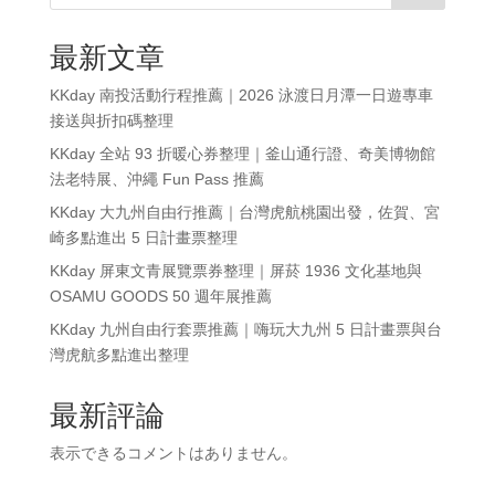
最新文章
KKday 南投活動行程推薦｜2026 泳渡日月潭一日遊專車
接送與折扣碼整理
KKday 全站 93 折暖心券整理｜釜山通行證、奇美博物館
法老特展、沖繩 Fun Pass 推薦
KKday 大九州自由行推薦｜台灣虎航桃園出發，佐賀、宮
崎多點進出 5 日計畫票整理
KKday 屏東文青展覽票券整理｜屏菸 1936 文化基地與
OSAMU GOODS 50 週年展推薦
KKday 九州自由行套票推薦｜嗨玩大九州 5 日計畫票與台
灣虎航多點進出整理
最新評論
表示できるコメントはありません。