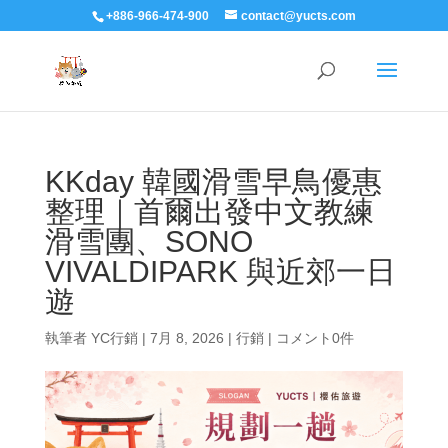
+886-966-474-900
contact@yucts.com
KKday 韓國滑雪早鳥優惠
整理｜首爾出發中文教練
滑雪團、SONO
VIVALDIPARK 與近郊一日
遊
執筆者
YC行銷
|
7月 8, 2026
|
行銷
|
コメント0件