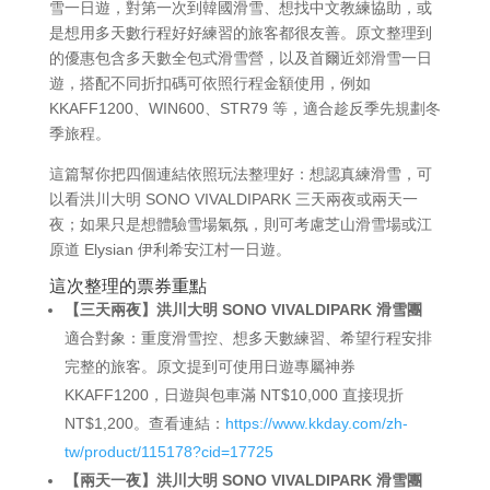
雪一日遊，對第一次到韓國滑雪、想找中文教練協助，或
是想用多天數行程好好練習的旅客都很友善。原文整理到
的優惠包含多天數全包式滑雪營，以及首爾近郊滑雪一日
遊，搭配不同折扣碼可依照行程金額使用，例如
KKAFF1200、WIN600、STR79 等，適合趁反季先規劃冬
季旅程。
這篇幫你把四個連結依照玩法整理好：想認真練滑雪，可
以看洪川大明 SONO VIVALDIPARK 三天兩夜或兩天一
夜；如果只是想體驗雪場氣氛，則可考慮芝山滑雪場或江
原道 Elysian 伊利希安江村一日遊。
這次整理的票券重點
【三天兩夜】洪川大明 SONO VIVALDIPARK 滑雪團
適合對象：重度滑雪控、想多天數練習、希望行程安排
完整的旅客。原文提到可使用日遊專屬神券
KKAFF1200，日遊與包車滿 NT$10,000 直接現折
NT$1,200。查看連結：
https://www.kkday.com/zh-
tw/product/115178?cid=17725
【兩天一夜】洪川大明 SONO VIVALDIPARK 滑雪團