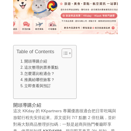
Table of Contents
開頭導購介紹
這次整理的票券重點
怎麼選比較適合？
推薦給哪些旅客？
立即查看與預訂
開頭導購介紹
這次 KKday 的 KKpartners 專屬優惠很適合把日常吃喝與
放鬆行程先安排起來。原文提到 7/7 點數 2 倍狂飆，並針
對兩大類商品整理折扣碼：一類是超商與熱門餐廳即享
券，使用折扣碼
KKDAY98
，指定即享券享 2% 折扣，最