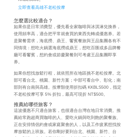
立即查看高雄不老松按摩
怎麼選比較適合？
如果你是日常消費型，優先看全家咖啡與冰淇淋兌換券，
使用頻率高，適合把平常就會買的東西先轉成優惠券。若
是聚餐需求，海底撈、鼎王、饗賓餐旅與王品集團各有不
同情境：想吃火鍋選海底撈或鼎王，想吃百匯或多品牌餐
廳可看饗賓，想約會或節慶聚餐則可考慮王品集團即享
券。
如果你想找放鬆行程，就依照所在地區挑不老松按摩。北
部可看台北、桃園、新竹方案；中部可看台中、彰化；南
部則有台南與高雄。按摩類使用折扣碼 KKBLS500，指定
不老松按摩可享 5% 折扣，最高可現折 NT$500。
推薦給哪些旅客？
這波優惠不只適合旅客，也很適合台灣在地日常消費。推
薦給常跑超商買咖啡的人、愛吃火鍋與吃到飽的聚餐族、
正在安排情侶約會或家庭聚會的人，以及工作疲累想找按
摩放鬆的上班族。若你剛好要到台北、桃園、新竹、台