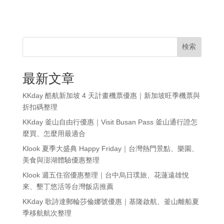
検索
最新文章
KKday 酷航新加坡 4 天計畫機票優惠｜新加坡旺季機票與
折扣碼整理
KKday 釜山自由行優惠｜Visit Busan Pass 釜山通行證怎
麼買、怎麼用最適合
Klook 夏季大盛典 Happy Friday｜台灣熱門景點、樂園、
美食與澎湖體驗優惠整理
Klook 週五住宿優惠整理｜台中烏日璞旅、花蓮遠雄悅
來、墾丁悠活等台灣飯店推薦
KKday 歌詩達郵輪莎倫娜號優惠｜基隆啟航、釜山離船夏
季移航航次整理