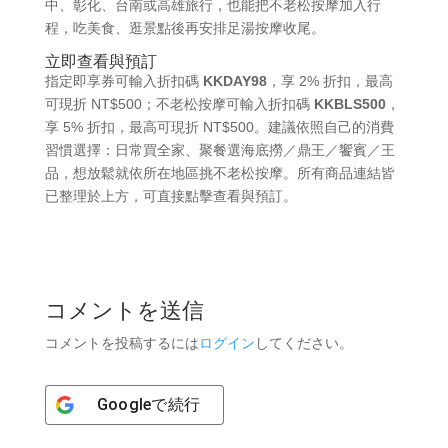
中、彰化、台南或高雄旅行，也能把不老松按摩加入行
程，吃美食、逛景點後再安排足湯按摩收尾。
立即查看與預訂
指定即享券可輸入折扣碼
KKDAY98
，享 2% 折扣，最高
可現折 NT$500；不老松按摩可輸入折扣碼
KKBLS500
，
享 5% 折扣，最高可現折 NT$500。建議依照自己的消費
習慣選擇：日常買全家、聚餐選海底撈／鼎王／饗賓／王
品，想放鬆就依所在地區挑不老松按摩。所有商品連結皆
已整理於上方，可直接點擊查看與預訂。
コメントを送信
コメントを投稿するには
ログイン
してください。
Google
で続行