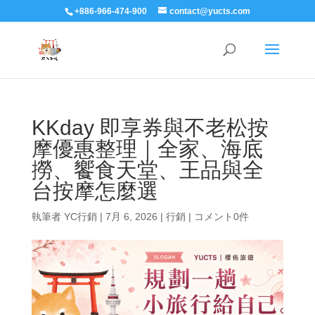
+886-966-474-900
contact@yucts.com
KKday 即享券與不老松按
摩優惠整理｜全家、海底
撈、饗食天堂、王品與全
台按摩怎麼選
執筆者
YC行銷
|
7月 6, 2026
|
行銷
|
コメント0件