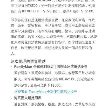
高可現折 NT$500；另一類是不老松足湯按摩體驗，使用
折扣碼
KKBLS500
，享 5% 折扣，最高可現折 NT$500。
即享券的優點是使用情境很直覺，像全家便利商店、海底
撈、鼎王、饗賓餐旅、王品集團等，都是平常聚餐或日常
消費常見的選擇。若本來就有用餐、聚會、買咖啡或冰淇
淋的需求，透過 KKday 先買電子券，再搭配折扣碼，就能
把原本會花的消費轉成更划算的安排。按摩體驗則適合工
作累、旅行後想放鬆，或想送家人長輩一個舒壓行程的
人。
這次整理的票券重點
FamilyMart 全家便利商店｜咖啡＆冰淇淋兌換券
適合對象：常買全家咖啡、冰淇淋，或想囤日常小確幸
的人。即享券類可搭配折扣碼 KKDAY98，指定商品享
2% 折扣，最高可現折 NT$500。
立即查看 FamilyMart 全家便利商店兌換券
海底撈火鍋抵用券
適合對象：朋友聚餐、慶生、家庭吃鍋，尤其是本來就