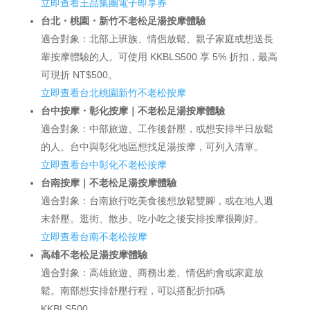
立即查看王品集團電子即享券
台北・桃園・新竹不老松足湯按摩體驗
適合對象：北部上班族、情侶放鬆、親子家庭或想送長
輩按摩體驗的人。可使用 KKBLS500 享 5% 折扣，最高
可現折 NT$500。
立即查看台北桃園新竹不老松按摩
台中按摩・彰化按摩｜不老松足湯按摩體驗
適合對象：中部旅遊、工作後舒壓，或想安排半日放鬆
的人。台中與彰化地區想找足湯按摩，可列入清單。
立即查看台中彰化不老松按摩
台南按摩｜不老松足湯按摩體驗
適合對象：台南旅行吃美食後想放鬆雙腳，或在地人週
末舒壓。逛街、散步、吃小吃之後安排按摩很剛好。
立即查看台南不老松按摩
高雄不老松足湯按摩體驗
適合對象：高雄旅遊、商務出差、情侶約會或家庭放
鬆。南部想安排舒壓行程，可以搭配折扣碼
KKBLS500。