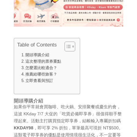
Table of Contents
開頭導購介紹
這次整理的票券重點
怎麼選比較適合？
推薦給哪些旅客？
立即查看與預訂
開頭導購介紹
如果你平常就會買咖啡、吃火鍋、安排聚餐或慶生約會，
這波 KKday 7/7 大促的「吃貨必備即享券」很值得順手整
理起來。活動主打購買指定即享券，結帳輸入專屬折扣碼
KKDAY98
，即可享 2% 折扣，單筆最高可現折 NT$500。
這類電子即享券的優點是使用情境很生活化，不一定要等