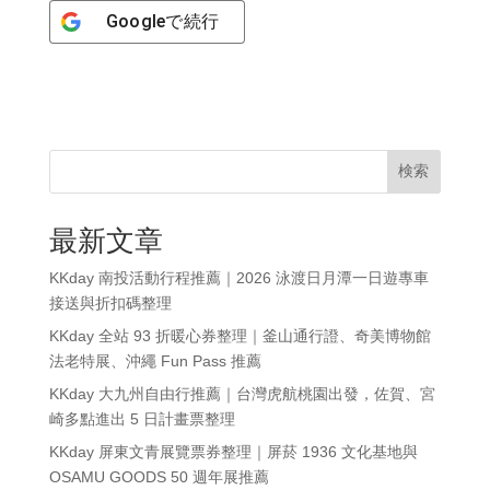
Google
で続行
検索
最新文章
KKday 南投活動行程推薦｜2026 泳渡日月潭一日遊專車
接送與折扣碼整理
KKday 全站 93 折暖心券整理｜釜山通行證、奇美博物館
法老特展、沖繩 Fun Pass 推薦
KKday 大九州自由行推薦｜台灣虎航桃園出發，佐賀、宮
崎多點進出 5 日計畫票整理
KKday 屏東文青展覽票券整理｜屏菸 1936 文化基地與
OSAMU GOODS 50 週年展推薦