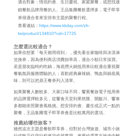
適合對象：情侶約會、生日慶祝、家庭聚餐，或想找連
鎖餐飲品牌用餐的人。王品集團餐飲選擇多，電子即享
券很適合拿來安排有主題的聚餐行程。
查看連結：
https://www.kkday.com/zh-
tw/product/134810?cid=17725
怎麼選比較適合？
如果你想要「每天都用得到」，優先看全家咖啡與冰淇淋
兌換券，因為便利商店消費頻率高，適合小額日常採買。
若是朋友臨時約吃鍋，海底撈火鍋抵用券比較適合重視聚
餐氣氛與服務體驗的人；喜歡經典麻辣鍋、鴨血與鍋底風
味，則可以把鼎王餐券列入清單。
如果聚餐人數較多、大家口味不同，饗賓餐旅電子抵用券
的品牌選擇較多元，從饗食天堂到果然匯、開飯川、饗泰
多都能依照聚會風格挑。想安排約會、慶生或正式一點的
聚餐，王品集團電子即享券會是比較萬用的選項。
推薦給哪些旅客？
雖然這次主題是餐飲即享券，但對於台灣旅遊、城市小旅
行或飯店住宿行程來說也很實用。推薦給需要在旅途中解