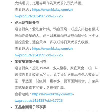
火鍋選項，抵用券可作為聚餐前的預先準備。
查看連結：
https://www.kkday.com/zh-
tw/product/262496?cid=17725
鼎王麻辣鍋餐券
適合對象：愛吃麻辣鍋、鴨血豆腐，或想安排較有儀式
感鍋物聚餐的人。鼎王以麻辣鍋與經典鍋底受到不少火
鍋控喜愛，適合天冷、宵夜或節日聚餐前先收藏。
查看連結：
https://www.kkday.com/zh-
tw/product/124159?cid=17725
饗賓餐旅電子抵用券
適合對象：想吃 buffet、多人聚餐、家庭聚會，或口味
選擇需要比較多元的人。原文提到適用品牌包含饗食天
堂、果然匯、開飯川、饗泰多，從百匯到蔬食、川菜與
泰式餐飲都有涵蓋，選擇彈性高。
查看連結：
https://www.kkday.com/zh-
tw/product/141438?cid=17725
王品集團電子即享券