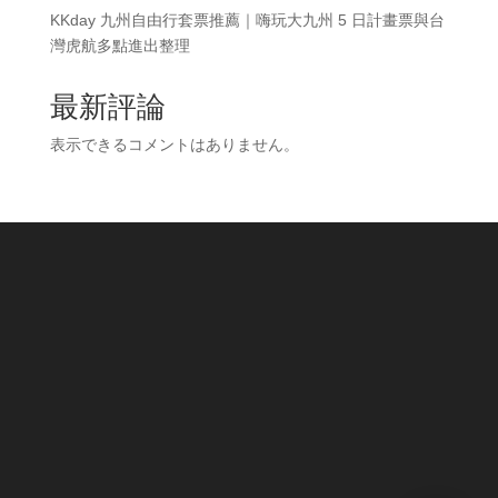
KKday 九州自由行套票推薦｜嗨玩大九州 5 日計畫票與台
灣虎航多點進出整理
最新評論
表示できるコメントはありません。