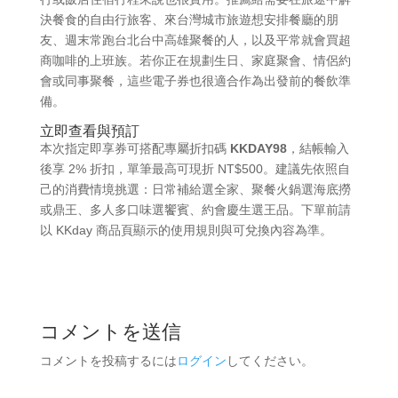
決餐食的自由行旅客、來台灣城市旅遊想安排餐廳的朋
友、週末常跑台北台中高雄聚餐的人，以及平常就會買超
商咖啡的上班族。若你正在規劃生日、家庭聚會、情侶約
會或同事聚餐，這些電子券也很適合作為出發前的餐飲準
備。
立即查看與預訂
本次指定即享券可搭配專屬折扣碼
KKDAY98
，結帳輸入
後享 2% 折扣，單筆最高可現折 NT$500。建議先依照自
己的消費情境挑選：日常補給選全家、聚餐火鍋選海底撈
或鼎王、多人多口味選饗賓、約會慶生選王品。下單前請
以 KKday 商品頁顯示的使用規則與可兌換內容為準。
コメントを送信
コメントを投稿するには
ログイン
してください。