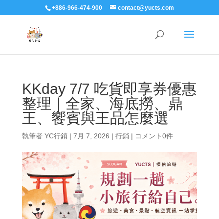
+886-966-474-900
contact@yucts.com
KKday 7/7 吃貨即享券優惠
整理｜全家、海底撈、鼎
王、饗賓與王品怎麼選
執筆者
YC行銷
|
7月 7, 2026
|
行銷
|
コメント0件