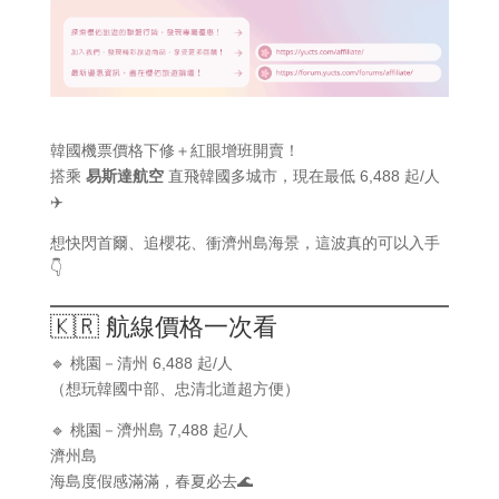
韓國機票價格下修＋紅眼增班開賣！
搭乘
易斯達航空
直飛韓國多城市，現在最低 6,488 起/人
✈️
想快閃首爾、追櫻花、衝濟州島海景，這波真的可以入手
👇
🇰🇷 航線價格一次看
🔹 桃園－清州 6,488 起/人
（想玩韓國中部、忠清北道超方便）
🔹 桃園－濟州島 7,488 起/人
濟州島
海島度假感滿滿，春夏必去🌊