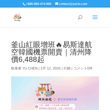
+886-966-474-900
contact@yucts.com
釜山紅眼增班🔥易斯達航
空韓國機票開賣｜清州降
價6,488起
執筆者
YU CHEN
|
2月 12, 2026
|
行銷
|
コメント0件