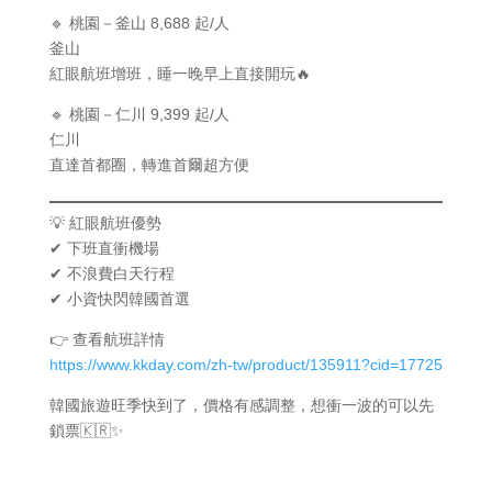
🔹 桃園－釜山 8,688 起/人
釜山
紅眼航班增班，睡一晚早上直接開玩🔥
🔹 桃園－仁川 9,399 起/人
仁川
直達首都圈，轉進首爾超方便
💡 紅眼航班優勢
✔ 下班直衝機場
✔ 不浪費白天行程
✔ 小資快閃韓國首選
👉 查看航班詳情
https://www.kkday.com/zh-tw/product/135911?cid=17725
韓國旅遊旺季快到了，價格有感調整，想衝一波的可以先
鎖票🇰🇷✨