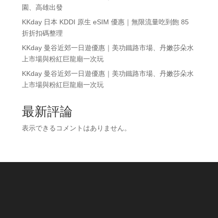
園、高雄出發
KKday 日本 KDDI 原生 eSIM 優惠｜無限流量吃到飽 85
折折扣碼整理
KKday 曼谷近郊一日遊優惠｜美功鐵路市場、丹嫩莎朵水
上市場與粉紅巨龍廟一次玩
KKday 曼谷近郊一日遊優惠｜美功鐵路市場、丹嫩莎朵水
上市場與粉紅巨龍廟一次玩
最新評論
表示できるコメントはありません。