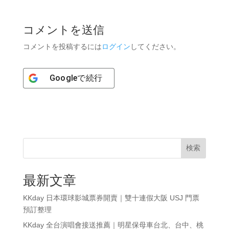
コメントを送信
コメントを投稿するには
ログイン
してください。
Google
で続行
検索
最新文章
KKday 日本環球影城票券開賣｜雙十連假大阪 USJ 門票
預訂整理
KKday 全台演唱會接送推薦｜明星保母車台北、台中、桃