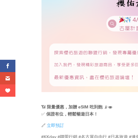
📶
限量優惠，加贈 eSIM 吃到飽
📡🍣
✅
保證有位，輕鬆暢遊日本！
🔗
立即預訂
#KKday #聯盟行銷 #名古屋自由行 #日本旅遊 #