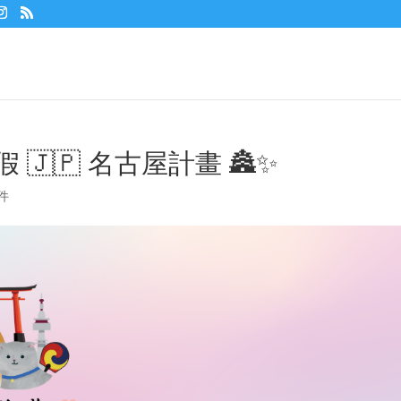
連假 🇯🇵 名古屋計畫 🏯✨
件