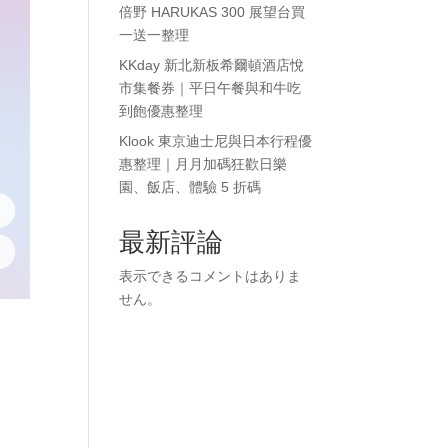
倍野 HARUKAS 300 展望台買
一送一整理
KKday 新北新板希爾頓酒店悅
市集餐券｜平日午餐與和牛吃
到飽優惠整理
Klook 東京迪士尼與日本行程優
惠整理｜月月加碼狂歡日樂
園、飯店、體驗 5 折碼
最新評論
表示できるコメントはありま
せん。