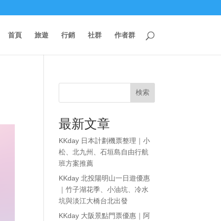
首頁
旅遊
行銷
社群
作者群
検索
最新文章
KKday 日本計劃機票整理｜小
松、北九州、石垣島自由行航
班方案推薦
KKday 北投陽明山一日遊優惠
｜竹子湖花季、小油坑、冷水
坑與淡江大橋台北出發
KKday 大阪景點門票優惠｜阿