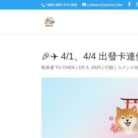
+886-966-474-900
contact@yucts.com
🎉✈️ 4/1、4/4 出發卡
執筆者
YU CHEN
|
3月 6, 2025
|
行銷
|
コメント0