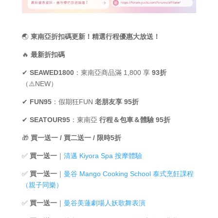
🌏
東南亞折扣碼更新！精選行程優惠大放送！
🔥
最新折扣碼
✔
SEAWED1800
：東南亞商品滿 1,800 享
93折
（⚠️NEW）
✔
FUN95
：假期狂FUN
老朋友享 95折
✔
SEATOUR95
：東南亞
行程＆包車＆體驗 95折
🎁
買一送一 / 買二送一 / 限時5折
✅
買一送一
｜
清邁 Kiyora Spa 按摩體驗
✅
買一送一
｜
曼谷 Mango Cooking School 泰式烹飪課程
（親子同樂）
✅
買一送一
｜
曼谷美蓮劇場人妖歌舞表演