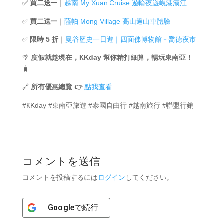
✅
買二送一
｜
越南 My Xuan Cruise 遊輪夜遊峴港漢江
✅
買二送一
｜
薩帕 Mong Village 高山過山車體驗
✅
限時 5 折
｜
曼谷歷史一日遊｜四面佛博物館－喬德夜市
🌴
度假就趁現在，KKday 幫你精打細算，暢玩東南亞！
🧳
🔗
所有優惠總覽 👉
點我查看
#KKday #東南亞旅遊 #泰國自由行 #越南旅行 #聯盟行銷
コメントを送信
コメントを投稿するには
ログイン
してください。
Google
で続行