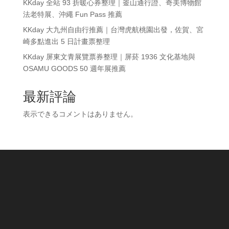
KKday 全站 93 折暖心券整理｜釜山通行證、奇美博物館
法老特展、沖繩 Fun Pass 推薦
KKday 大九州自由行推薦｜台灣虎航桃園出發，佐賀、宮
崎多點進出 5 日計畫票整理
KKday 屏東文青展覽票券整理｜屏菸 1936 文化基地與
OSAMU GOODS 50 週年展推薦
最新評論
表示できるコメントはありません。