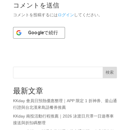
コメントを送信
コメントを投稿するには
ログイン
してください。
Google
で続行
検索
最新文章
KKday 會員日預熱優惠整理｜APP 限定 1 折神券、釜山通
行證與台北漢來島語餐券推薦
KKday 南投活動行程推薦｜2026 泳渡日月潭一日遊專車
接送與折扣碼整理