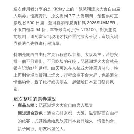
這次使用者分享的是 KKday 上的「琵琶湖煙火大會自由席
入場券」優惠資訊，原文提到 7/7 大促期間，預售票可直
接現省 500 日圓，並可疊加專屬折扣碼
2026SUMMER
，
不限門檻享 94 折，單筆最高可折抵 NT$100。對於想提
前規劃、避免當天到現場才找位置的旅客來說，這類入場
券很適合先收進行程清單。
特別是關西自由行常見行程會以京都、大阪為主，若想安
排一個不只逛街、不只吃飯的夜晚，琵琶湖煙火大會就是
很有記憶點的選項。白天可以在京都或大津周邊散步，晚
上再到會場欣賞湖上煙火，行程節奏不會太趕，也很適合
情侶約會、親子旅行或與朋友一起體驗日本夏日祭典氛
圍。
這次整理的票券重點
商品名稱：
琵琶湖煙火大會自由席入場券
簡短適合對象：
適合安排京都、大阪、滋賀關西自由行
的旅客，尤其推薦給想欣賞日本夏日煙火、情侶約會、
親子同行、朋友出遊的人。