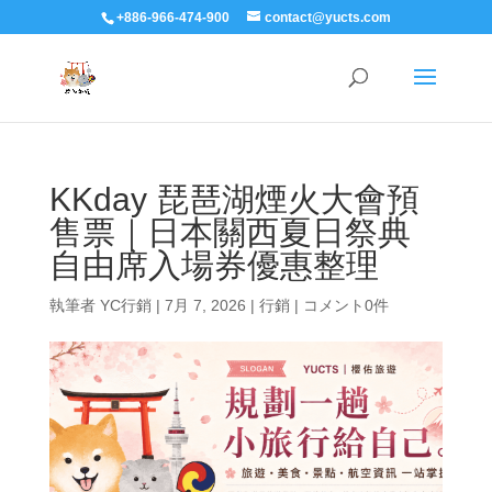
+886-966-474-900
contact@yucts.com
KKday 琵琶湖煙火大會預
售票｜日本關西夏日祭典
自由席入場券優惠整理
執筆者
YC行銷
|
7月 7, 2026
|
行銷
|
コメント0件