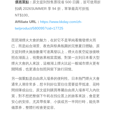
優惠重點：
原文提到預售票現省 500 日圓，並可使用折
扣碼 2026SUMMER 享 94 折，單筆最高可折抵
NT$100。
Affiliate URL：
https://www.kkday.com/zh-
tw/product/580095?cid=17725
琵琶湖煙火大會的魅力，在於它不是單純看幾發煙火而
已，而是結合湖景、夜色與祭典氛圍的完整夏日體驗。原
文提到煙火施放數量可達萬發以上，煙火在夜空綻放後映
照在湖面上，視覺效果相當震撼。對第一次到日本看大型
煙火大會的人來說，這種湖上煙火比起一般城市煙火更有
開闊感，也更適合拍照與留下旅行回憶。
另一個重點是自由席入場券的便利性。日本熱門煙火大會
通常人潮非常多，想卡到好位置往往需要提早抵達、花時
間排隊或佔位。原文提到購買專屬自由席入場券可入內欣
賞，對不想把整個下午耗在找位置上的旅客來說，會是更
安心的安排。尤其帶長輩、小孩或另一半同行時，能先準
備票券，整體行程會更從容。