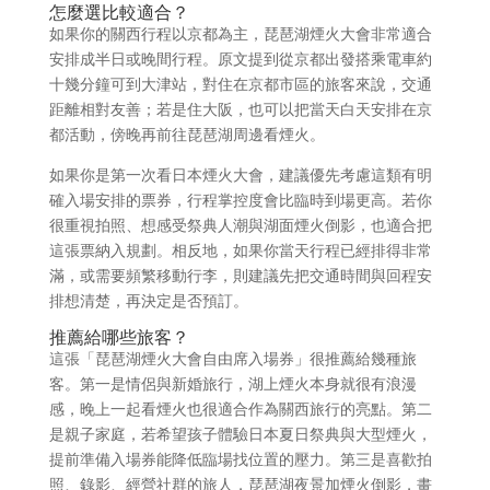
怎麼選比較適合？
如果你的關西行程以京都為主，琵琶湖煙火大會非常適合
安排成半日或晚間行程。原文提到從京都出發搭乘電車約
十幾分鐘可到大津站，對住在京都市區的旅客來說，交通
距離相對友善；若是住大阪，也可以把當天白天安排在京
都活動，傍晚再前往琵琶湖周邊看煙火。
如果你是第一次看日本煙火大會，建議優先考慮這類有明
確入場安排的票券，行程掌控度會比臨時到場更高。若你
很重視拍照、想感受祭典人潮與湖面煙火倒影，也適合把
這張票納入規劃。相反地，如果你當天行程已經排得非常
滿，或需要頻繁移動行李，則建議先把交通時間與回程安
排想清楚，再決定是否預訂。
推薦給哪些旅客？
這張「琵琶湖煙火大會自由席入場券」很推薦給幾種旅
客。第一是情侶與新婚旅行，湖上煙火本身就很有浪漫
感，晚上一起看煙火也很適合作為關西旅行的亮點。第二
是親子家庭，若希望孩子體驗日本夏日祭典與大型煙火，
提前準備入場券能降低臨場找位置的壓力。第三是喜歡拍
照、錄影、經營社群的旅人，琵琶湖夜景加煙火倒影，畫