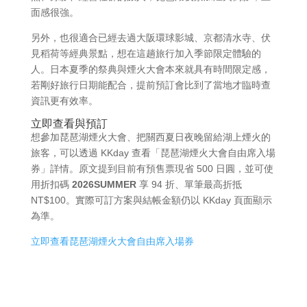
面感很強。
另外，也很適合已經去過大阪環球影城、京都清水寺、伏
見稻荷等經典景點，想在這趟旅行加入季節限定體驗的
人。日本夏季的祭典與煙火大會本來就具有時間限定感，
若剛好旅行日期能配合，提前預訂會比到了當地才臨時查
資訊更有效率。
立即查看與預訂
想參加琵琶湖煙火大會、把關西夏日夜晚留給湖上煙火的
旅客，可以透過 KKday 查看「琵琶湖煙火大會自由席入場
券」詳情。原文提到目前有預售票現省 500 日圓，並可使
用折扣碼
2026SUMMER
享 94 折、單筆最高折抵
NT$100。實際可訂方案與結帳金額仍以 KKday 頁面顯示
為準。
立即查看琵琶湖煙火大會自由席入場券