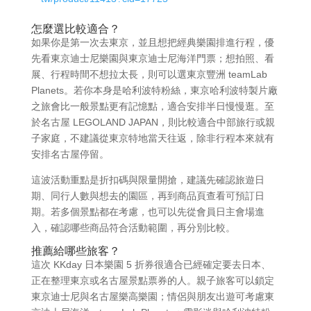
怎麼選比較適合？
如果你是第一次去東京，並且想把經典樂園排進行程，優
先看東京迪士尼樂園與東京迪士尼海洋門票；想拍照、看
展、行程時間不想拉太長，則可以選東京豐洲 teamLab
Planets。若你本身是哈利波特粉絲，東京哈利波特製片廠
之旅會比一般景點更有記憶點，適合安排半日慢慢逛。至
於名古屋 LEGOLAND JAPAN，則比較適合中部旅行或親
子家庭，不建議從東京特地當天往返，除非行程本來就有
安排名古屋停留。
這波活動重點是折扣碼與限量開搶，建議先確認旅遊日
期、同行人數與想去的園區，再到商品頁查看可預訂日
期。若多個景點都在考慮，也可以先從會員日主會場進
入，確認哪些商品符合活動範圍，再分別比較。
推薦給哪些旅客？
這次 KKday 日本樂園 5 折券很適合已經確定要去日本、
正在整理東京或名古屋景點票券的人。親子旅客可以鎖定
東京迪士尼與名古屋樂高樂園；情侶與朋友出遊可考慮東