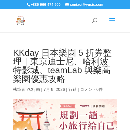
+886-966-474-900
contact@yucts.com
KKday 日本樂園 5 折券整
理｜東京迪士尼、哈利波
特影城、teamLab 與樂高
樂園優惠攻略
執筆者
YC行銷
|
7月 8, 2026
|
行銷
|
コメント0件