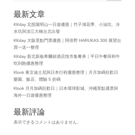
最新文章
KKday 北投陽明山一日遊優惠｜竹子湖花季、小油坑、冷
水坑與淡江大橋台北出發
KKday 大阪景點門票優惠｜阿倍野 HARUKAS 300 展望台
買一送一整理
KKday 新北新板希爾頓酒店悅市集餐券｜平日午餐與和牛
吃到飽優惠整理
Klook 東京迪士尼與日本行程優惠整理｜月月加碼狂歡日
樂園、飯店、體驗 5 折碼
Klook 月月加碼狂歡日｜日本環球影城、沖繩景點通票與
海外一日遊優惠整理
最新評論
表示できるコメントはありません。