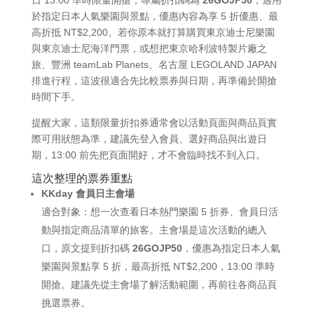
於指定日本人氣樂園與景點，優惠內容為享 5 折優惠、最
高折抵 NT$2,200。若你原本就打算購買東京迪士尼樂園
與東京迪士尼海洋門票，或想把東京哈利波特製片廠之
旅、豐洲 teamLab Planets、名古屋 LEGOLAND JAPAN
排進行程，這波很適合先比較票券與日期，再準備於開搶
時間下手。
提醒大家，這類限量折扣券通常會以活動頁面與商品頁實
際可用狀態為準，建議先登入會員、選好商品與出遊日
期，13:00 前先把頁面開好，才不會臨時找不到入口。
這次整理的票券重點
KKday 會員日主會場
適合對象：想一次查看日本熱門樂園 5 折券、會員日活
動與指定商品清單的旅客。主會場是這次活動的總入
口，原文提到折扣碼
26GOJP50
，優惠為指定日本人氣
樂園與景點享 5 折，最高折抵 NT$2,200，13:00 準時
開搶。建議先從主會場了解活動範圍，再前往各商品頁
挑選票券。