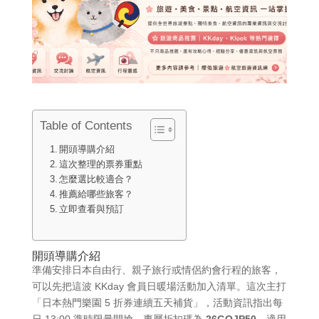
Table of Contents
開頭導購介紹
這次整理的票券重點
怎麼選比較適合？
推薦給哪些旅客？
立即查看與預訂
開頭導購介紹
準備安排日本自由行、親子旅行或情侶約會行程的旅客，
可以先把這波 KKday 會員日暖場活動加入清單。這次主打
「日本熱門樂園 5 折券連續五天補貨」，活動資訊指出每
日 13:00 準時限量開搶，專屬折扣碼為
26GOJP50
，適用