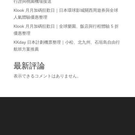
行證與桃園機場接送
Klook 月月加碼狂歡日｜日本環球影城關西周遊券與全球
人氣體驗優惠整理
Klook 月月加碼狂歡日｜全球樂園、飯店與行程體驗 5 折
優惠整理
KKday 日本計劃機票整理｜小松、北九州、石垣島自由行
航班方案推薦
最新評論
表示できるコメントはありません。