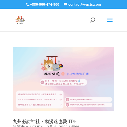
+886-966-474-900
contact@yucts.com
九州必訪神社・動漫迷也愛 ⛩️✨
執筆者
YU CHEN
|
2月 3, 2026
|
行銷