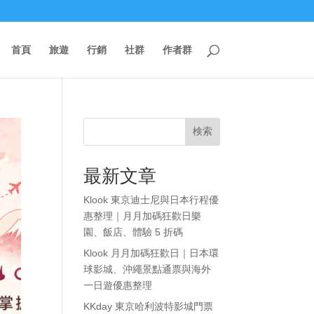
首頁
旅遊
行銷
社群
作者群
検索
最新文章
Klook 東京迪士尼與日本行程優
惠整理｜月月加碼狂歡日樂
園、飯店、體驗 5 折碼
Klook 月月加碼狂歡日｜日本環
球影城、沖繩景點通票與海外
一日遊優惠整理
KKday 東京哈利波特影城門票