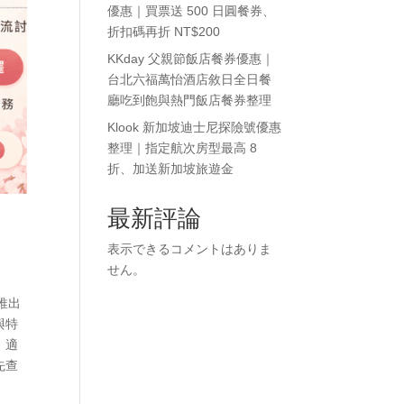
優惠｜買票送 500 日圓餐券、
折扣碼再折 NT$200
KKday 父親節飯店餐券優惠｜
台北六福萬怡酒店敘日全日餐
廳吃到飽與熱門飯店餐券整理
Klook 新加坡迪士尼探險號優惠
整理｜指定航次房型最高 8
折、加送新加坡旅遊金
最新評論
表示できるコメントはありま
せん。
推出
與特
，適
先查