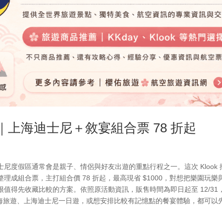
理｜上海迪士尼＋敘宴組合票 78 折起
尼度假區通常會是親子、情侶與好友出遊的重點行程之一。這次 Klook 
成組合票，主打組合價 78 折起，最高現省 $1000，對想把樂園玩樂
值得先收藏比較的方案。依照原活動資訊，販售時間為即日起至 12/31
有上海旅遊、上海迪士尼一日遊，或想安排比較有記憶點的餐宴體驗，都可以