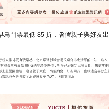
｜早鳥門票最低 85 折，暑假親子與好友
行程安排得更有玩樂感，北京環球影城會是很適合排進清單的一站。這次
訂，就有機會享有最低 85 折的早鳥優惠價，對於已經確定出發日期、想提前
影主題樂園體驗，適合親子家庭、情侶約會、好友同行，也很適合喜歡主
訊包含販售時間為即日起至 7/27，適用期間為...