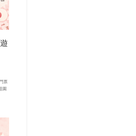
出遊
把門票
題園