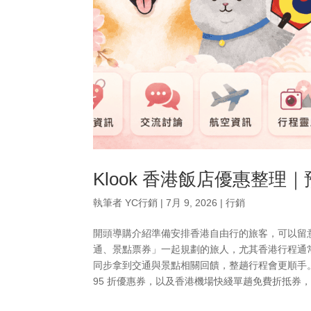
Klook 香港飯店優惠整
執筆者
YC行銷
|
7月 9, 2026
|
行銷
開頭導購介紹準備安排香港自由行的旅客，可以留意
通、景點票券」一起規劃的旅人，尤其香港行程通
同步拿到交通與景點相關回饋，整趟行程會更順手。
95 折優惠券，以及香港機場快綫單趟免費折抵券，最高折抵