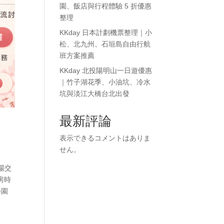
園、飯店與行程體驗 5 折優惠
整理
KKday 日本計劃機票整理｜小
松、北九州、石垣島自由行航
班方案推薦
KKday 北投陽明山一日遊優惠
｜竹子湖花季、小油坑、冷水
坑與淡江大橋台北出發
最新評論
表示できるコメントはありま
せん。
場交
房時
樂園