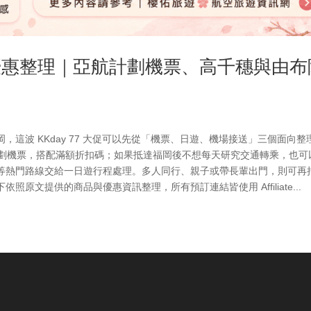
遊優惠整理｜亞航計劃機票、高千穗與由布
這波 KKday 77 大促可以先從「機票、日遊、機場接送」三個面向整
計劃機票，搭配滿額折扣碼；如果抵達福岡後不想每天研究交通轉乘，也可
等熱門路線交給一日遊行程處理。多人同行、親子或帶長輩出門，則可再
原文提供的商品與優惠資訊整理，所有預訂連結皆使用 Affiliate...