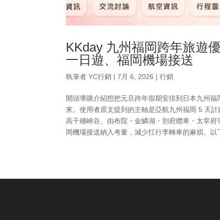
KKday 九州福岡跨年旅
一日遊、福岡機場接送
執筆者
YC行銷
|
7月 6, 2026
|
行銷
開頭導購介紹想把元旦跨年假期安排到日本九州福岡，
來。使用者原文提到的主軸是亞航九州福岡 5 天
高千穗峽谷、由布院・金鱗湖・別府纜車・太宰府
岡機場接送納入考量，減少扛行李轉車的麻煩。以下依照