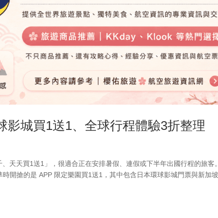
環球影城買1送1、全球行程體驗3折整理
折千、天天買1送1」，很適合正在安排暑假、連假或下半年出國行程的旅客
 準時開搶的是 APP 限定樂園買1送1，其中包含日本環球影城門票與新加