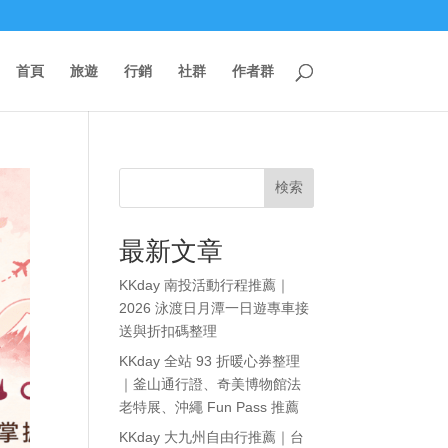
首頁
旅遊
行銷
社群
作者群
検索
最新文章
KKday 南投活動行程推薦｜
2026 泳渡日月潭一日遊專車接
送與折扣碼整理
KKday 全站 93 折暖心券整理
｜釜山通行證、奇美博物館法
老特展、沖繩 Fun Pass 推薦
KKday 大九州自由行推薦｜台