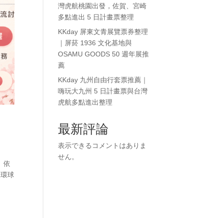
灣虎航桃園出發，佐賀、宮崎
多點進出 5 日計畫票整理
KKday 屏東文青展覽票券整理
｜屏菸 1936 文化基地與
OSAMU GOODS 50 週年展推
薦
KKday 九州自由行套票推薦｜
嗨玩大九州 5 日計畫票與台灣
虎航多點進出整理
最新評論
表示できるコメントはありま
せん。
。依
坡環球