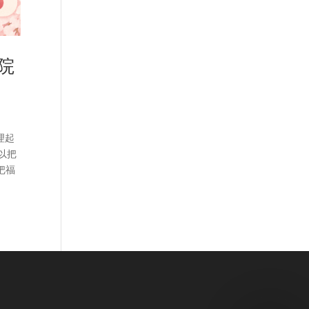
院
理起
以把
把福