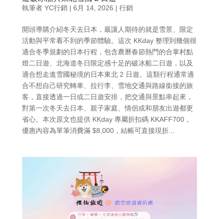
執筆者
YC行銷
|
6月 14, 2026
|
行銷
開頭導購介紹冬天去日本，最讓人期待的就是雪景、限定
活動與平常看不到的季節體驗。這次 KKday 整理到幾個很
適合冬季規劃的日本行程，包含農曆春節熱門的合掌村點
燈二日遊、北海道冬日限定感十足的破冰船二日遊，以及
適合想走進雪國秘境的日本東北 2 日遊。這類行程通常適
合不想自己研究轉車、拉行李、雪地交通與路線銜接的旅
客，直接透過一日或二日遊安排，把交通與景點串起來，
對第一次冬天去日本、親子家庭、情侶或和朋友出遊都更
省心。本次原文也提供 KKday 專屬折扣碼 KKAFF700，
優惠內容為單筆消費滿 $8,000，結帳可直接現折...