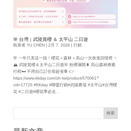
🌸 台灣｜武陵賞櫻 ＆ 太平山 二日遊
執筆者
YU CHEN
|
2月 7, 2026
|
行銷
🌸 一年只美這一段！櫻花＋森林＋高山一次收進回憶裡 ✨
🏔 武陵賞櫻＆太平山二日遊🌸 粉櫻滿開🌲 高山森林療癒
行程🛏 不用自己訂住宿超省事 👉
https://www.kkday.com/zh-tw/product/570061?
cid=17725 #KKday #聯盟行銷#武陵農場 #太平山#台灣櫻
花 #二日遊#櫻花季必去...
検索