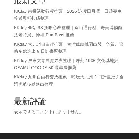
最新文章
KKday 南投活動行程推薦｜2026 泳渡日月潭一日遊專車
接送與折扣碼整理
KKday 全站 93 折暖心券整理｜釜山通行證、奇美博物館
法老特展、沖繩 Fun Pass 推薦
KKday 大九州自由行推薦｜台灣虎航桃園出發，佐賀、宮
崎多點進出 5 日計畫票整理
KKday 屏東文青展覽票券整理｜屏菸 1936 文化基地與
OSAMU GOODS 50 週年展推薦
KKday 九州自由行套票推薦｜嗨玩大九州 5 日計畫票與台
灣虎航多點進出整理
最新評論
表示できるコメントはありません。