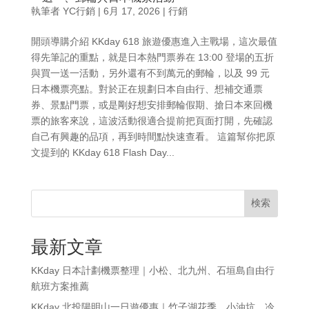
執筆者
YC行銷
|
6月 17, 2026
|
行銷
開頭導購介紹 KKday 618 旅遊優惠進入主戰場，這次最值
得先筆記的重點，就是日本熱門票券在 13:00 登場的五折
與買一送一活動，另外還有不到萬元的郵輪，以及 99 元
日本機票亮點。對於正在規劃日本自由行、想補交通票
券、景點門票，或是剛好想安排郵輪假期、搶日本來回機
票的旅客來說，這波活動很適合提前把頁面打開，先確認
自己有興趣的品項，再到時間點快速查看。 這篇幫你把原
文提到的 KKday 618 Flash Day...
検索
最新文章
KKday 日本計劃機票整理｜小松、北九州、石垣島自由行
航班方案推薦
KKday 北投陽明山一日遊優惠｜竹子湖花季、小油坑、冷