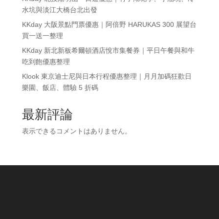
水坑與淡江大橋台北出發
KKday 大阪景點門票優惠｜阿倍野 HARUKAS 300 展望台
買一送一整理
KKday 新北新板希爾頓酒店悅市集餐券｜平日午餐與和牛
吃到飽優惠整理
Klook 東京迪士尼與日本行程優惠整理｜月月加碼狂歡日
樂園、飯店、體驗 5 折碼
最新評論
表示できるコメントはありません。