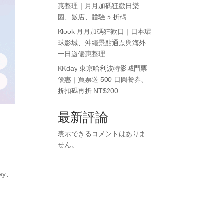
惠整理｜月月加碼狂歡日樂
園、飯店、體驗 5 折碼
Klook 月月加碼狂歡日｜日本環
球影城、沖繩景點通票與海外
一日遊優惠整理
KKday 東京哈利波特影城門票
優惠｜買票送 500 日圓餐券、
折扣碼再折 NT$200
最新評論
表示できるコメントはありま
せん。
way、