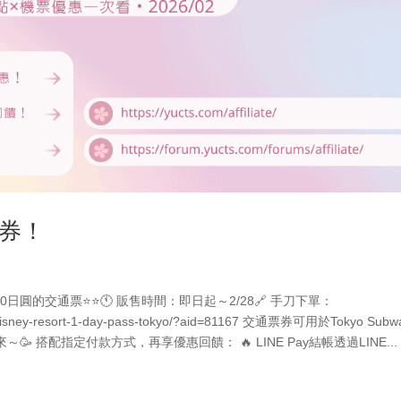
票券！
日圓的交通票⭐⭐🕚 販售時間：即日起～2/28🔗 手刀下單：
kyo-disney-resort-1-day-pass-tokyo/?aid=81167 交通票券可用於Tokyo Sub
搭配指定付款方式，再享優惠回饋： 🔥 LINE Pay結帳透過LINE...