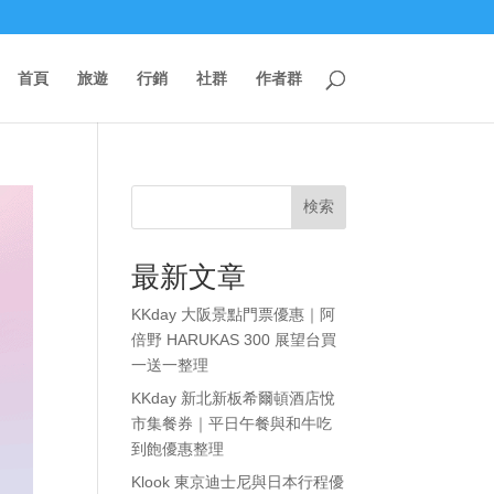
首頁
旅遊
行銷
社群
作者群
検索
最新文章
KKday 大阪景點門票優惠｜阿
倍野 HARUKAS 300 展望台買
一送一整理
KKday 新北新板希爾頓酒店悅
市集餐券｜平日午餐與和牛吃
到飽優惠整理
Klook 東京迪士尼與日本行程優