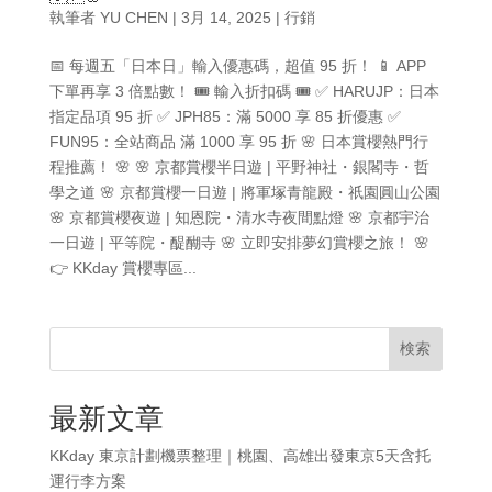
執筆者
YU CHEN
|
3月 14, 2025
|
行銷
📅 每週五「日本日」輸入優惠碼，超值 95 折！ 📱 APP
下單再享 3 倍點數！ 🎟 輸入折扣碼 🎟 ✅ HARUJP：日本
指定品項 95 折 ✅ JPH85：滿 5000 享 85 折優惠 ✅
FUN95：全站商品 滿 1000 享 95 折 🌸 日本賞櫻熱門行
程推薦！ 🌸 🌸 京都賞櫻半日遊 | 平野神社・銀閣寺・哲
學之道 🌸 京都賞櫻一日遊 | 將軍塚青龍殿・祇園圓山公園
🌸 京都賞櫻夜遊 | 知恩院・清水寺夜間點燈 🌸 京都宇治
一日遊 | 平等院・醍醐寺 🌸 立即安排夢幻賞櫻之旅！ 🌸
👉 KKday 賞櫻專區...
検索
最新文章
KKday 東京計劃機票整理｜桃園、高雄出發東京5天含托
運行李方案