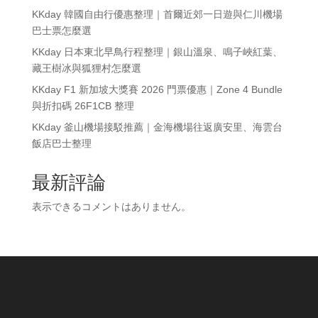
KKday 韓國自由行優惠整理｜首爾近郊一日遊與仁川機場
巴士票怎麼選
KKday 日本東北早鳥行程整理｜銀山溫泉、鳴子峽紅葉、
藏王樹冰與狐狸村怎麼選
KKday F1 新加坡大獎賽 2026 門票優惠｜Zone 4 Bundle
與折扣碼 26F1CB 整理
KKday 釜山機場接駁推薦｜金海機場往返廣安里、海雲台
飯店巴士整理
最新評論
表示できるコメントはありません。