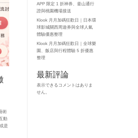
APP 限定 1 折神券、釜山通行
證與桃園機場接送
Klook 月月加碼狂歡日｜日本環
球影城關西周遊券與全球人氣
體驗優惠整理
Klook 月月加碼狂歡日｜全球樂
園、飯店與行程體驗 5 折優惠
整理
最新評論
徽
表示できるコメントはありま
せん。
藝術
驗互動
，或是