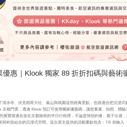
京都門票優惠｜Klook 獨家 89 折折扣碼與藝術
了清水寺、伏見稻荷大社、嵐山與祇園這些經典景點，也很適合把沉浸式
ortex 京都門票，透過 Klook 預訂可使用獨家優惠碼，讓想看展、拍照、體
 類型的展覽很適合放在京都旅程的半日行程裡，不論是情侶約會、親子出遊
與科技結合的沉浸式空間。這次原文提供的活動重點包含：7/5 前輸入