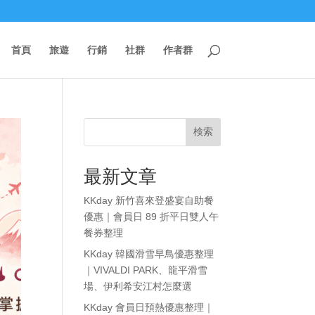
首頁
旅遊
行銷
社群
作者群
検索
最新文章
KKday 新竹喜來登盛宴自助餐
優惠｜會員日 89 折平日雙人午
餐券整理
KKday 韓國滑雪早鳥優惠整理
｜VIVALDI PARK、龍平滑雪
場、伊利希安江村怎麼選
KKday 會員日預熱優惠整理｜