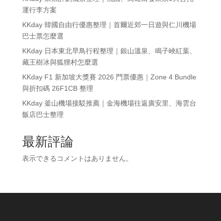
運行李方案
KKday 韓國自由行優惠整理｜首爾近郊一日遊與仁川機場
巴士票怎麼選
KKday 日本東北早鳥行程整理｜銀山溫泉、鳴子峽紅葉、
藏王樹冰與狐狸村怎麼選
KKday F1 新加坡大獎賽 2026 門票優惠｜Zone 4 Bundle
與折扣碼 26F1CB 整理
KKday 釜山機場接駁推薦｜金海機場往返廣安里、海雲台
飯店巴士整理
最新評論
表示できるコメントはありません。