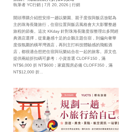
執筆者
YC行銷
|
7月 20, 2026
|
行銷
開頭導購介紹想安排一趟以樂園、親子度假與飯店放鬆為
主的珠海長隆旅行，住宿位置與飯店風格會大大影響整趟
旅程的節奏。這次 KKday 針對珠海長隆度假整理出多間經
典酒店選擇，從童趣感十足的企鵝主題住宿，到偏向奢華
度假氛圍的橫琴灣酒店，再到主打科技體驗感的飛船酒
店，都很適合想把住宿與玩樂結合在一起的旅客。原文也
提供兩組折扣碼可參考：小資首選 CLOFF150，滿
NT$6,000 折 NT$600；家庭囤房必備 CLOFF350，滿
NT$12,000 折...