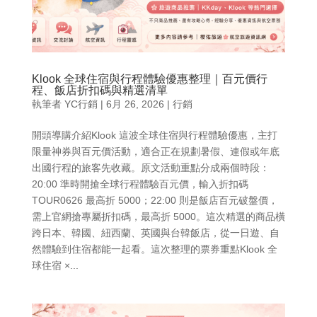
Klook 全球住宿與行程體驗優惠整理｜百元價行
程、飯店折扣碼與精選清單
執筆者
YC行銷
|
6月 26, 2026
|
行銷
開頭導購介紹Klook 這波全球住宿與行程體驗優惠，主打
限量神券與百元價活動，適合正在規劃暑假、連假或年底
出國行程的旅客先收藏。原文活動重點分成兩個時段：
20:00 準時開搶全球行程體驗百元價，輸入折扣碼
TOUR0626 最高折 5000；22:00 則是飯店百元破盤價，
需上官網搶專屬折扣碼，最高折 5000。這次精選的商品橫
跨日本、韓國、紐西蘭、英國與台韓飯店，從一日遊、自
然體驗到住宿都能一起看。這次整理的票券重點Klook 全
球住宿 ×...