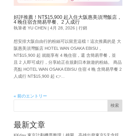
好評推薦！NT$15,900 起入住大阪惠美須灣飯店，
4 晚住宿含簡易早餐、2 人成行
執筆者
YU CHEN
|
4月 28, 2026
|
行銷
想安排大阪自由行的粉絲可以留意這檔！這次推薦的是 大
阪惠美須灣飯店 HOTEL WAN OSAKA EBISU，
NT$15,900 起 就能享有 4 晚住宿，還 含簡易早餐，並
且 2 人即可成行，分享給正在規劃日本旅遊的粉絲。 商品
亮點 HOTEL WAN OSAKA EBISU 住宿 4 晚 含簡易早餐 2
人成行 NT$15,900 起 👉...
« 前のエントリー
検索
最新文章
KKday 東京計劃機票整理｜桃園、高雄出發東京5天含托