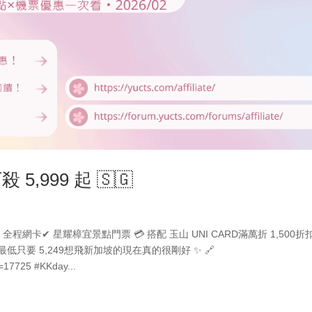
5,999 起 🇸🇬
網卡✔ 星耀樟宜景點門票 💳 搭配 玉山 UNI CARD滿萬折 1,500折
最低只要 5,249想飛新加坡的現在真的很剛好 ✨ 🔗
d=17725 #KKday...