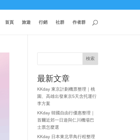
首頁
旅遊
行銷
社群
作者群
検索
最新文章
KKday 東京計劃機票整理｜桃
園、高雄出發東京5天含托運行
李方案
KKday 韓國自由行優惠整理｜
首爾近郊一日遊與仁川機場巴
士票怎麼選
KKday 日本東北早鳥行程整理