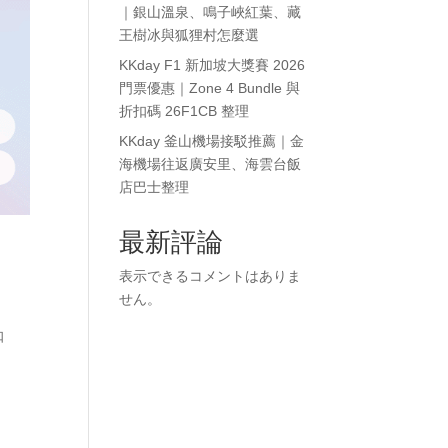
｜銀山溫泉、鳴子峽紅葉、藏
王樹冰與狐狸村怎麼選
KKday F1 新加坡大獎賽 2026
門票優惠｜Zone 4 Bundle 與
折扣碼 26F1CB 整理
KKday 釜山機場接駁推薦｜金
海機場往返廣安里、海雲台飯
店巴士整理
最新評論
表示できるコメントはありま
せん。
扣