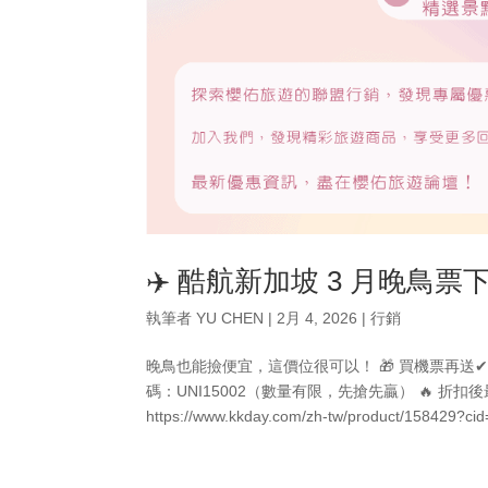
✈️ 酷航新加坡 3 月晚鳥票下殺 
執筆者
YU CHEN
|
2月 4, 2026
|
行銷
晚鳥也能撿便宜，這價位很可以！ 🎁 買機票再送✔ 全程
碼：UNI15002（數量有限，先搶先贏） 🔥 折扣後
https://www.kkday.com/zh-tw/product/158429?ci