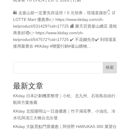
🛍 去釜山前一定要先存這些！0 元領券，現場直接折👇 🛒
LOTTE Mart 優惠券👉 https://www.kkday.com/zh-
tw/product/531429?cid=17725 🏬 樂天百貨釜山總店 退稅
再拿好禮👉 https://www.kkday.com/zh-
tw/product/547572?cid=17725 ✔️ 不花錢先存✔️ 到現場直
接用最實在 #KKday #聯盟行銷#釜山購物...
検索
最新文章
KKday 日本計劃機票整理｜小松、北九州、石垣島自由行
航班方案推薦
KKday 北投陽明山一日遊優惠｜竹子湖花季、小油坑、冷
水坑與淡江大橋台北出發
KKday 大阪景點門票優惠｜阿倍野 HARUKAS 300 展望台