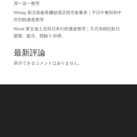
買一送一整理
KKday 新北新板希爾頓酒店悅市集餐券｜平日午餐與和牛
吃到飽優惠整理
Klook 東京迪士尼與日本行程優惠整理｜月月加碼狂歡日
樂園、飯店、體驗 5 折碼
最新評論
表示できるコメントはありません。