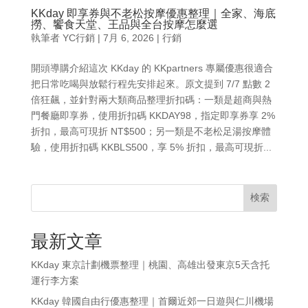
KKday 即享券與不老松按摩優惠整理｜全家、海底
撈、饗食天堂、王品與全台按摩怎麼選
執筆者
YC行銷
|
7月 6, 2026
|
行銷
開頭導購介紹這次 KKday 的 KKpartners 專屬優惠很適合
把日常吃喝與放鬆行程先安排起來。原文提到 7/7 點數 2
倍狂飆，並針對兩大類商品整理折扣碼：一類是超商與熱
門餐廳即享券，使用折扣碼 KKDAY98，指定即享券享 2%
折扣，最高可現折 NT$500；另一類是不老松足湯按摩體
驗，使用折扣碼 KKBLS500，享 5% 折扣，最高可現折...
検索
最新文章
KKday 東京計劃機票整理｜桃園、高雄出發東京5天含托
運行李方案
KKday 韓國自由行優惠整理｜首爾近郊一日遊與仁川機場