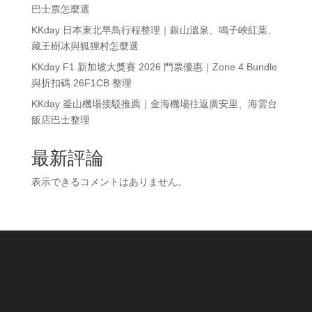
巴士票怎麼選
KKday 日本東北早鳥行程整理｜銀山溫泉、鳴子峽紅葉、
藏王樹冰與狐狸村怎麼選
KKday F1 新加坡大獎賽 2026 門票優惠｜Zone 4 Bundle
與折扣碼 26F1CB 整理
KKday 釜山機場接駁推薦｜金海機場往返廣安里、海雲台
飯店巴士整理
最新評論
表示できるコメントはありません。