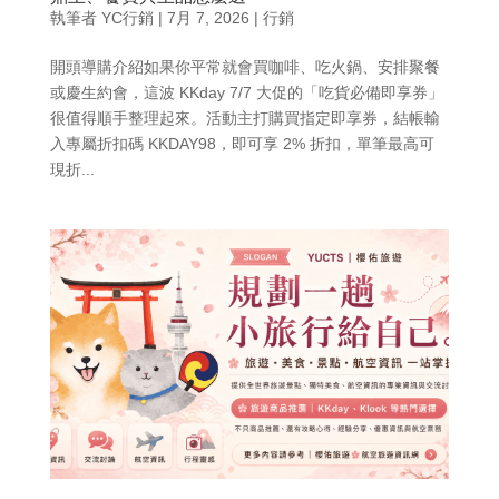
執筆者
YC行銷
|
7月 7, 2026
|
行銷
開頭導購介紹如果你平常就會買咖啡、吃火鍋、安排聚餐
或慶生約會，這波 KKday 7/7 大促的「吃貨必備即享券」
很值得順手整理起來。活動主打購買指定即享券，結帳輸
入專屬折扣碼 KKDAY98，即可享 2% 折扣，單筆最高可
現折...