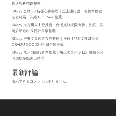
接送與折扣碼整理
KKday 全站 93 折暖心券整理｜釜山通行證、奇美博物館
法老特展、沖繩 Fun Pass 推薦
KKday 大九州自由行推薦｜台灣虎航桃園出發，佐賀、宮
崎多點進出 5 日計畫票整理
KKday 屏東文青展覽票券整理｜屏菸 1936 文化基地與
OSAMU GOODS 50 週年展推薦
KKday 九州自由行套票推薦｜嗨玩大九州 5 日計畫票與台
灣虎航多點進出整理
最新評論
表示できるコメントはありません。