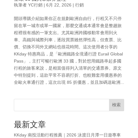
執筆者
YC行銷
|
6月 22, 2026
|
行銷
開頭導購介紹如果你正在規劃歐洲自由行，行程又不只停
留在單一城市或單一國家，那麼交通成本通常會是整趟旅
程裡很有感的一筆支出。尤其歐洲跨國移動常會用到火
車、高鐵與城際列車，逐段買票雖然彈性高，但查票、比
價、切換不同外文網站也很花時間。這次使用者分享的
KKday 特惠商品，是「歐洲鐵路全境通行證 Eurail Global
Pass」，主打可暢行歐洲 33 國，對於想用鐵路串起多國
行程的旅客來說，是相當值得列入清單的交通票券。原文
中特別提到，這款平常不容易打折、也較難套用優惠券的
全歐火車通行證，這次出現 85 折優惠，並且加碼送歐洲...
検索
最新文章
KKday 南投活動行程推薦｜2026 泳渡日月潭一日遊專車