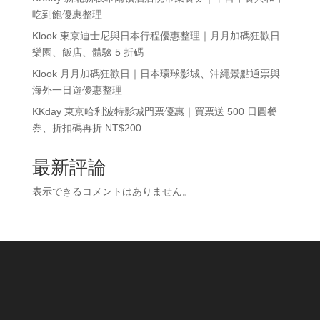
吃到飽優惠整理
Klook 東京迪士尼與日本行程優惠整理｜月月加碼狂歡日
樂園、飯店、體驗 5 折碼
Klook 月月加碼狂歡日｜日本環球影城、沖繩景點通票與
海外一日遊優惠整理
KKday 東京哈利波特影城門票優惠｜買票送 500 日圓餐
券、折扣碼再折 NT$200
最新評論
表示できるコメントはありません。