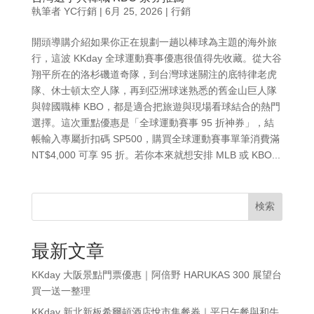
執筆者
YC行銷
|
6月 25, 2026
|
行銷
開頭導購介紹如果你正在規劃一趟以棒球為主題的海外旅
行，這波 KKday 全球運動賽事優惠很值得先收藏。從大谷
翔平所在的洛杉磯道奇隊，到台灣球迷關注的底特律老虎
隊、休士頓太空人隊，再到亞洲球迷熟悉的舊金山巨人隊
與韓國職棒 KBO，都是適合把旅遊與現場看球結合的熱門
選擇。這次重點優惠是「全球運動賽事 95 折神券」，結
帳輸入專屬折扣碼 SP500，購買全球運動賽事單筆消費滿
NT$4,000 可享 95 折。若你本來就想安排 MLB 或 KBO...
検索
最新文章
KKday 大阪景點門票優惠｜阿倍野 HARUKAS 300 展望台
買一送一整理
KKday 新北新板希爾頓酒店悅市集餐券｜平日午餐與和牛