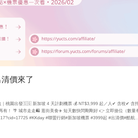
出清價來了
園出發🇸🇬 新加坡 4 天計劃機票 💰 NT$3,999 起／人✔ 含稅✔ 含
有！ 🌴 城市走走🛍 逛街美食✈️ 短天數快閃剛剛好 👉 立即搶位（數量
ct/285417?cid=17725 #KKday #聯盟行銷#新加坡機票 #3999起 #出清價#酷航..