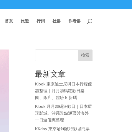
首頁
旅遊
行銷
社群
作者群
検索
最新文章
Klook 東京迪士尼與日本行程優
惠整理｜月月加碼狂歡日樂
園、飯店、體驗 5 折碼
Klook 月月加碼狂歡日｜日本環
球影城、沖繩景點通票與海外
一日遊優惠整理
KKday 東京哈利波特影城門票