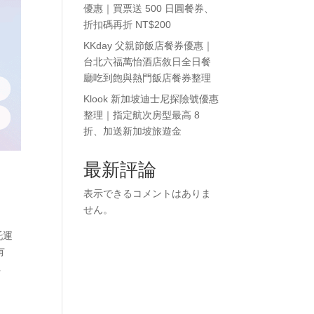
優惠｜買票送 500 日圓餐券、
折扣碼再折 NT$200
KKday 父親節飯店餐券優惠｜
台北六福萬怡酒店敘日全日餐
廳吃到飽與熱門飯店餐券整理
Klook 新加坡迪士尼探險號優惠
整理｜指定航次房型最高 8
折、加送新加坡旅遊金
最新評論
表示できるコメントはありま
せん。
托運
有
.