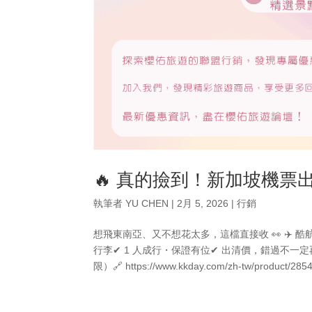
🔥 真的撿到！新加坡機票
執筆者
YU CHEN
|
2月 5, 2026
|
行銷
想飛東南亞、又不想花太多，這檔直接收 👀 ✈️ 酷航｜桃
行李✔ 1 人成行・保證有位✔ 出清價，錯過不一定再
限）🔗 https://www.kkday.com/zh-tw/produ