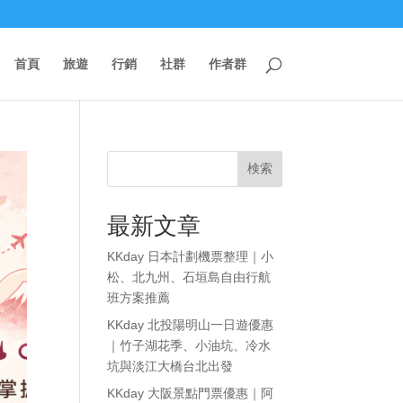
首頁
旅遊
行銷
社群
作者群
検索
最新文章
KKday 日本計劃機票整理｜小
松、北九州、石垣島自由行航
班方案推薦
KKday 北投陽明山一日遊優惠
｜竹子湖花季、小油坑、冷水
坑與淡江大橋台北出發
KKday 大阪景點門票優惠｜阿