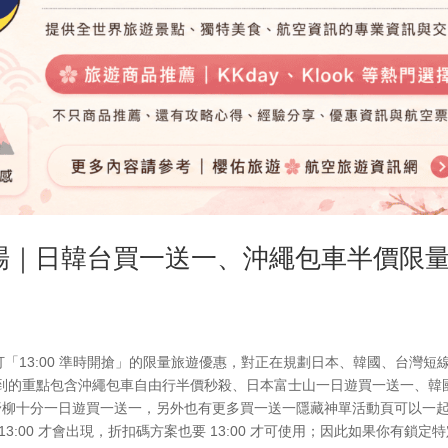
/16 專場｜日韓台買一送一、沖繩包車半價限
場這波主打「13:00 準時開搶」的限量旅遊優惠，對正在規劃日本、韓國、台灣短
到的重點包含沖繩包車自由行半價秒殺、日本富士山一日遊買一送一、韓
岸九份野柳十分一日遊買一送一，另外也有更多買一送一隱藏神單活動頁可以一
:00 才會出現，折扣碼方案也要 13:00 才可使用；因此如果你有鎖定