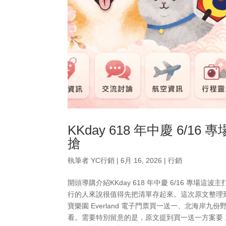
KKday 618 年中慶 6
搶
執筆者
YC行銷
|
6月 16, 2026
|
行銷
開頭導購介紹KKday 618 年中慶 6/16 專
行的人來說很值得先把清單存起來。這次原文整理
寶樂園 Everland 電子門票買一送一、北海
看。需要特別留意的是，原文提到買一送一方案要 13