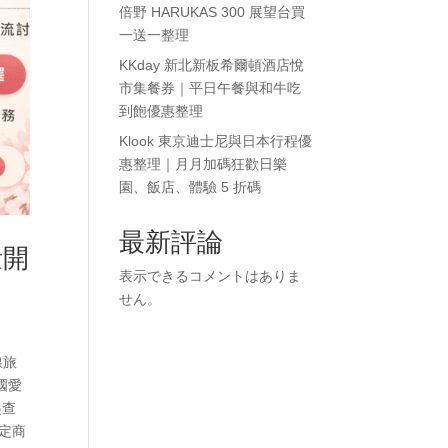
倍野 HARUKAS 300 展望台買
一送一整理
KKday 新北新板希爾頓酒店悅
市集餐券｜平日午餐與和牛吃
到飽優惠整理
Klook 東京迪士尼與日本行程優
惠整理｜月月加碼狂歡日樂
園、飯店、體驗 5 折碼
最新評論
量開
表示できるコメントはありま
せん。
線旅
國愛
起查
特定商