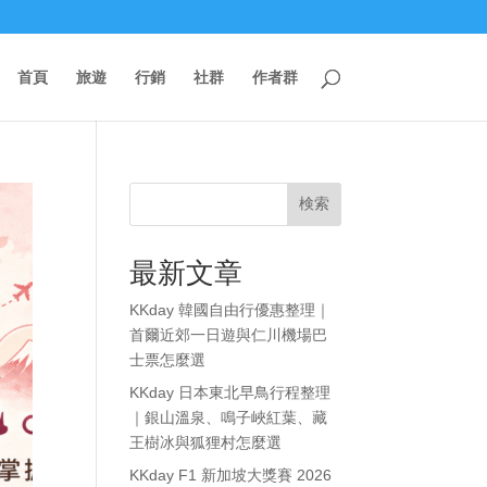
首頁
旅遊
行銷
社群
作者群
検索
最新文章
KKday 韓國自由行優惠整理｜
首爾近郊一日遊與仁川機場巴
士票怎麼選
KKday 日本東北早鳥行程整理
｜銀山溫泉、鳴子峽紅葉、藏
王樹冰與狐狸村怎麼選
KKday F1 新加坡大獎賽 2026