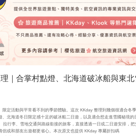
惠整理｜合掌村點燈、北海道破冰船與東北
限定活動與平常看不到的季節體驗。這次 KKday 整理到幾個很適合冬
遊、北海道冬日限定感十足的破冰船二日遊，以及適合想走進雪國秘境的
車、拉行李、雪地交通與路線銜接的旅客，直接透過一日或二日遊安排，把
侶或和朋友出遊都更省心。本次原文也提供 KKday 專屬折扣碼