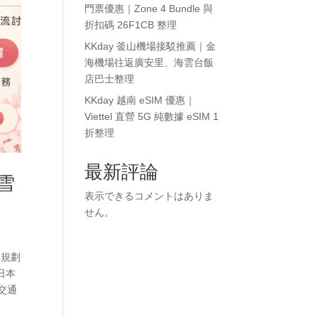
門票優惠｜Zone 4 Bundle 與
折扣碼 26F1CB 整理
KKday 釜山機場接駁推薦｜金
海機場往返廣安里、海雲台飯
店巴士整理
KKday 越南 eSIM 優惠｜
Viettel 直營 5G 純數據 eSIM 1
折整理
最新評論
雪
表示できるコメントはありま
せん。
季規劃
日本
交通