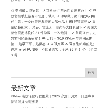
🎨 美國最大博物館 – 大都會藝術博物館 首度來台！ 📢 與
故宮攜手獻禮百年院慶，帶來 81 件珍藏，從 印象派到現
代主義，一次飽覽經典藝術大師作品！ 🖼 展覽亮點 ✔ 重
量級藝術家： 梵谷、雷諾瓦、塞尚等大師真跡✨ ✔ 美國大
都會藝術博物館 81 件珍藏，一次飽覽！ ✔ 首度來台，史
無前例的藝術盛宴！ 🎟 3/13 – 3/19 KKday 早鳥獨家開
搶！ 越早下單，越優惠 ➡ 立即搶票 🔥 還有別錯過的超狂
優惠 🔥 💰 FUN95 – 不限新舊客，全站 95 折！ 💳 【卡號
8 碼 +...
検索
最新文章
KKday 南投活動行程推薦｜2026 泳渡日月潭一日遊專車
接送與折扣碼整理