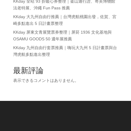
KKday 全站 93 折暖心券整理｜釜山通行證、奇美博物館
法老特展、沖繩 Fun Pass 推薦
KKday 大九州自由行推薦｜台灣虎航桃園出發，佐賀、宮
崎多點進出 5 日計畫票整理
KKday 屏東文青展覽票券整理｜屏菸 1936 文化基地與
OSAMU GOODS 50 週年展推薦
KKday 九州自由行套票推薦｜嗨玩大九州 5 日計畫票與台
灣虎航多點進出整理
最新評論
表示できるコメントはありません。