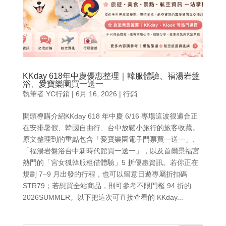
KKday 618年中慶優惠整理｜韓服體驗、福湯岩盤
浴、愛寶樂園買一送一
執筆者
YC行銷
|
6月 16, 2026
|
行銷
開頭導購介紹KKday 618 年中慶 6/16 專場這波很適合正
在安排暑假、韓國自由行、台中放鬆小旅行的旅客收藏。
原文整理到的重點包含「愛寶樂園電子門票買一送一」、
「福湯岩盤浴台中新時代館買一送一」，以及首爾景福宮
熱門的「宮女狐韓服租借體驗」5 折優惠資訊。若你正在
規劃 7–9 月出發的行程，也可以留意日遊專屬折扣碼
STR79；若想買全站商品，則可參考不限門檻 94 折的
2026SUMMER。以下把這次可直接查看的 KKday...