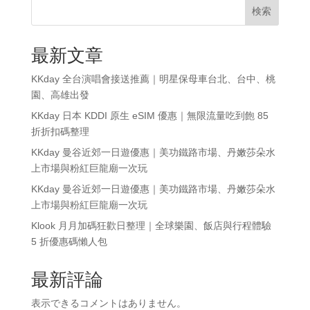
検索
最新文章
KKday 全台演唱會接送推薦｜明星保母車台北、台中、桃
園、高雄出發
KKday 日本 KDDI 原生 eSIM 優惠｜無限流量吃到飽 85
折折扣碼整理
KKday 曼谷近郊一日遊優惠｜美功鐵路市場、丹嫩莎朵水
上市場與粉紅巨龍廟一次玩
KKday 曼谷近郊一日遊優惠｜美功鐵路市場、丹嫩莎朵水
上市場與粉紅巨龍廟一次玩
Klook 月月加碼狂歡日整理｜全球樂園、飯店與行程體驗
5 折優惠碼懶人包
最新評論
表示できるコメントはありません。