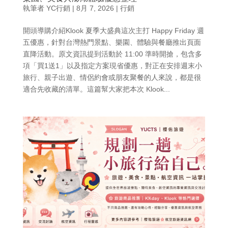
執筆者
YC行銷
|
8月 7, 2026
|
行銷
開頭導購介紹Klook 夏季大盛典這次主打 Happy Friday 週
五優惠，針對台灣熱門景點、樂園、體驗與餐廳推出頁面
直降活動。原文資訊提到活動於 11:00 準時開搶，包含多
項「買1送1」以及指定方案現省優惠，對正在安排週末小
旅行、親子出遊、情侶約會或朋友聚餐的人來說，都是很
適合先收藏的清單。這篇幫大家把本次 Klook...