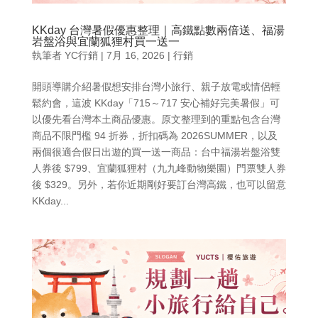
KKday 台灣暑假優惠整理｜高鐵點數兩倍送、福湯
岩盤浴與宜蘭狐狸村買一送一
執筆者
YC行銷
|
7月 16, 2026
|
行銷
開頭導購介紹暑假想安排台灣小旅行、親子放電或情侶輕
鬆約會，這波 KKday「715～717 安心補好完美暑假」可
以優先看台灣本土商品優惠。原文整理到的重點包含台灣
商品不限門檻 94 折券，折扣碼為 2026SUMMER，以及
兩個很適合假日出遊的買一送一商品：台中福湯岩盤浴雙
人券後 $799、宜蘭狐狸村（九九峰動物樂園）門票雙人券
後 $329。另外，若你近期剛好要訂台灣高鐵，也可以留意
KKday...