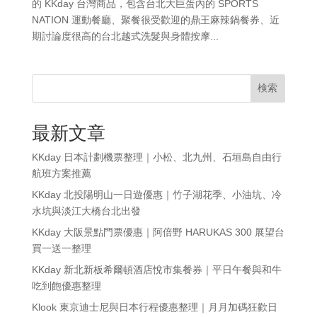
的 KKday 台灣商品，包含台北大巨蛋內的 SPORTS
NATION 運動餐廳、聚餐很受歡迎的鼎王麻辣鍋餐券、近
期討論度很高的台北越式洗髮與身體按摩...
検索
最新文章
KKday 日本計劃機票整理｜小松、北九州、石垣島自由行
航班方案推薦
KKday 北投陽明山一日遊優惠｜竹子湖花季、小油坑、冷
水坑與淡江大橋台北出發
KKday 大阪景點門票優惠｜阿倍野 HARUKAS 300 展望台
買一送一整理
KKday 新北新板希爾頓酒店悅市集餐券｜平日午餐與和牛
吃到飽優惠整理
Klook 東京迪士尼與日本行程優惠整理｜月月加碼狂歡日