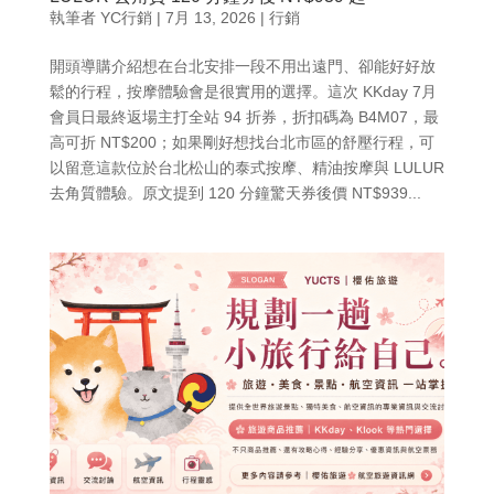
執筆者
YC行銷
|
7月 13, 2026
|
行銷
開頭導購介紹想在台北安排一段不用出遠門、卻能好好放
鬆的行程，按摩體驗會是很實用的選擇。這次 KKday 7月
會員日最終返場主打全站 94 折券，折扣碼為 B4M07，最
高可折 NT$200；如果剛好想找台北市區的舒壓行程，可
以留意這款位於台北松山的泰式按摩、精油按摩與 LULUR
去角質體驗。原文提到 120 分鐘驚天券後價 NT$939...