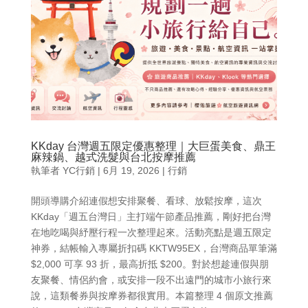
KKday 台灣週五限定優惠整理｜大巨蛋美食、鼎王
麻辣鍋、越式洗髮與台北按摩推薦
執筆者
YC行銷
|
6月 19, 2026
|
行銷
開頭導購介紹連假想安排聚餐、看球、放鬆按摩，這次
KKday「週五台灣日」主打端午節產品推薦，剛好把台灣
在地吃喝與紓壓行程一次整理起來。活動亮點是週五限定
神券，結帳輸入專屬折扣碼 KKTW95EX，台灣商品單筆滿
$2,000 可享 93 折，最高折抵 $200。對於想趁連假與朋
友聚餐、情侶約會，或安排一段不出遠門的城市小旅行來
說，這類餐券與按摩券都很實用。本篇整理 4 個原文推薦