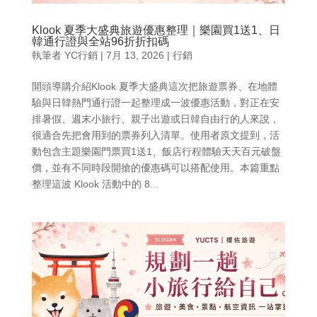
Klook 夏季大盛典旅遊優惠整理｜樂園買1送1、日
韓通行證與全站96折折扣碼
執筆者
YC行銷
|
7月 13, 2026
|
行銷
開頭導購介紹Klook 夏季大盛典這次把旅遊票券、在地體
驗與日韓熱門通行證一起整理成一波優惠活動，對正在安
排暑假、週末小旅行、親子出遊或日韓自由行的人來說，
很適合先把會用到的票券列入清單。使用者原文提到，活
動包含主題樂園門票買1送1、飯店行程體驗天天百元破盤
價，並有不同時段開搶的優惠碼可以搭配使用。本篇重點
整理這波 Klook 活動中的 8...