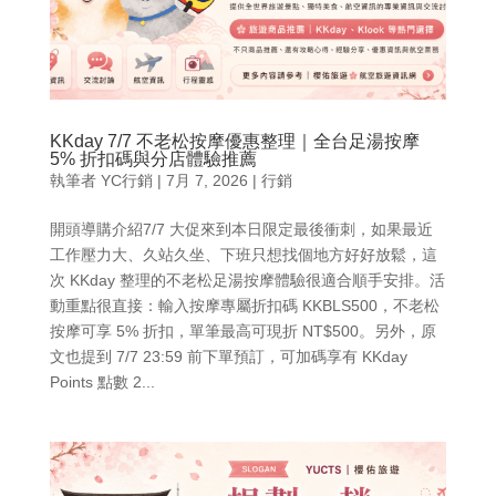
KKday 7/7 不老松按摩優惠整理｜全台足湯按摩
5% 折扣碼與分店體驗推薦
執筆者
YC行銷
|
7月 7, 2026
|
行銷
開頭導購介紹7/7 大促來到本日限定最後衝刺，如果最近
工作壓力大、久站久坐、下班只想找個地方好好放鬆，這
次 KKday 整理的不老松足湯按摩體驗很適合順手安排。活
動重點很直接：輸入按摩專屬折扣碼 KKBLS500，不老松
按摩可享 5% 折扣，單筆最高可現折 NT$500。另外，原
文也提到 7/7 23:59 前下單預訂，可加碼享有 KKday
Points 點數 2...