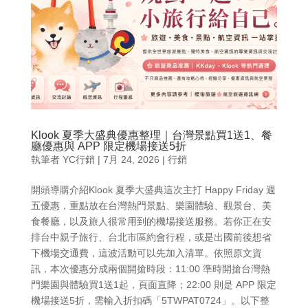
Klook 夏季大盛典優惠整理｜台灣景點買1送1、餐
廳優惠與 APP 限定機場接送5折
執筆者
YC行銷
|
7月 24, 2026
|
行銷
開頭導購介紹Klook 夏季大盛典這次主打 Happy Friday 週
五優惠，重點放在台灣熱門景點、樂園體驗、觀景台、美
食餐廳，以及旅人很常用到的機場接送服務。若你正在安
排台中親子旅行、台北市區約會行程，或是出國前後想省
下機場交通費，這波活動可以先加入清單。依照原文資
訊，本次優惠分成兩個開搶時段：11:00 準時開搶台灣熱
門樂園與體驗買1送1起，頁面直降；22:00 則是 APP 限定
機場接送5折，需輸入折扣碼「5TWPAT0724」。以下整