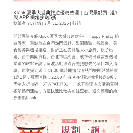
Klook 夏季大盛典旅遊優惠整理｜台灣景點買1送1
與 APP 機場接送5折
執筆者
YC行銷
|
7月 31, 2026
|
行銷
開頭導購介紹Klook 夏季大盛典這次主打 Happy Friday 旅
遊優惠，重點放在台灣熱門景點、樂園體驗、觀景台、美
食餐券與機場接送。對於正在安排週末小旅行、親子出
遊、台中樂園行程、台北市區約會，或準備出國需要機場
接送的旅客來說，這波活動很適合先把想去的項目加入清
單。原文提到週五 11:00 準時開搶台灣熱門樂園與體驗買
1送1起，頁面直降；22:00 則有 APP 限定機場接送5折，
需輸入折扣碼「5TWPAT0731」。以下整理本次活動頁與
各項熱門連結，方便快速比較與前往查看。這次整理的票
券重點Klook...