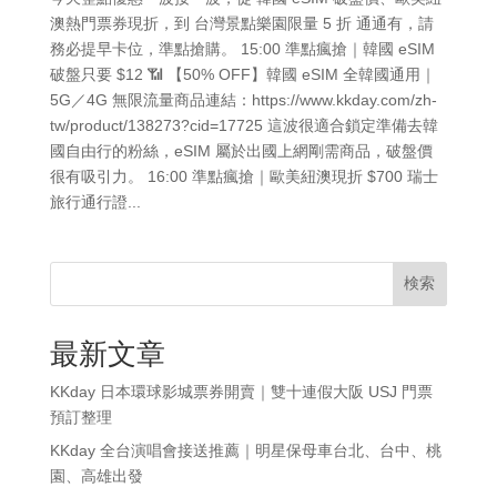
澳熱門票券現折，到 台灣景點樂園限量 5 折 通通有，請
務必提早卡位，準點搶購。 15:00 準點瘋搶｜韓國 eSIM
破盤只要 $12 📶 【50% OFF】韓國 eSIM 全韓國通用｜
5G／4G 無限流量商品連結：https://www.kkday.com/zh-
tw/product/138273?cid=17725 這波很適合鎖定準備去韓
國自由行的粉絲，eSIM 屬於出國上網剛需商品，破盤價
很有吸引力。 16:00 準點瘋搶｜歐美紐澳現折 $700 瑞士
旅行通行證...
検索
最新文章
KKday 日本環球影城票券開賣｜雙十連假大阪 USJ 門票
預訂整理
KKday 全台演唱會接送推薦｜明星保母車台北、台中、桃
園、高雄出發