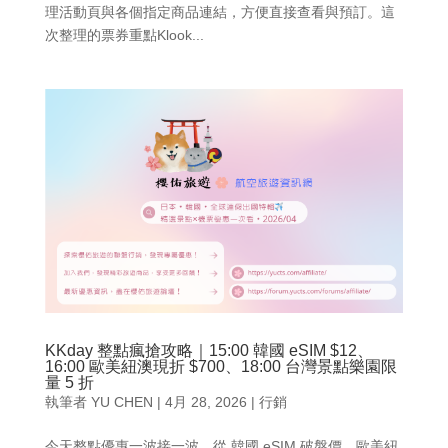
理活動頁與各個指定商品連結，方便直接查看與預訂。這
次整理的票券重點Klook...
KKday 整點瘋搶攻略｜15:00 韓國 eSIM $12、
16:00 歐美紐澳現折 $700、18:00 台灣景點樂園限
量 5 折
執筆者
YU CHEN
|
4月 28, 2026
|
行銷
今天整點優惠一波接一波，從 韓國 eSIM 破盤價、歐美紐