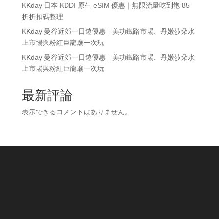
KKday 日本 KDDI 原生 eSIM 優惠｜無限流量吃到飽 85
折折扣碼整理
KKday 曼谷近郊一日遊優惠｜美功鐵路市場、丹嫩莎朵水
上市場與粉紅巨龍廟一次玩
KKday 曼谷近郊一日遊優惠｜美功鐵路市場、丹嫩莎朵水
上市場與粉紅巨龍廟一次玩
最新評論
表示できるコメントはありません。