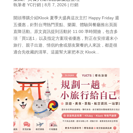
執筆者
YC行銷
|
8月 7, 2026
|
行銷
開頭導購介紹Klook 夏季大盛典這次主打 Happy Friday 週
五優惠，針對台灣熱門景點、樂園、體驗與餐廳推出頁面
直降活動。原文資訊提到活動於 11:00 準時開搶，包含多
項「買1送1」以及指定方案現省優惠，對正在安排週末小
旅行、親子出遊、情侶約會或朋友聚餐的人來說，都是很
適合先收藏的清單。這篇幫大家把本次 Klook...