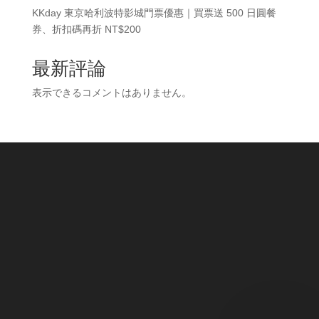
KKday 東京哈利波特影城門票優惠｜買票送 500 日圓餐
券、折扣碼再折 NT$200
最新評論
表示できるコメントはありません。