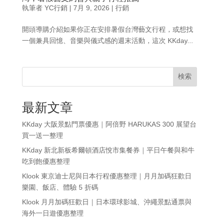
執筆者
YC行銷
|
7月 9, 2026
|
行銷
開頭導購介紹如果你正在安排暑假台灣藝文行程，或想找
一個兼具回憶、音樂與儀式感的週末活動，這次 KKday...
検索
最新文章
KKday 大阪景點門票優惠｜阿倍野 HARUKAS 300 展望台
買一送一整理
KKday 新北新板希爾頓酒店悅市集餐券｜平日午餐與和牛
吃到飽優惠整理
Klook 東京迪士尼與日本行程優惠整理｜月月加碼狂歡日
樂園、飯店、體驗 5 折碼
Klook 月月加碼狂歡日｜日本環球影城、沖繩景點通票與
海外一日遊優惠整理