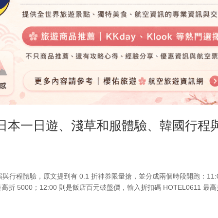
理｜日本一日遊、淺草和服體驗、韓國行程
宿與行程體驗，原文提到有 0.1 折神券限量搶，並分成兩個時段開跑：11:
 5000；12:00 則是飯店百元破盤價，輸入折扣碼 HOTEL0611 最高折