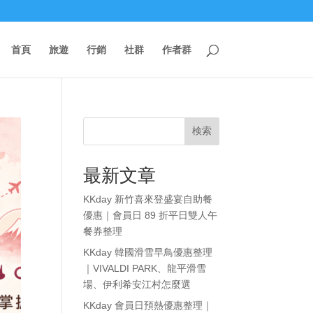
首頁
旅遊
行銷
社群
作者群
検索
最新文章
KKday 新竹喜來登盛宴自助餐
優惠｜會員日 89 折平日雙人午
餐券整理
KKday 韓國滑雪早鳥優惠整理
｜VIVALDI PARK、龍平滑雪
場、伊利希安江村怎麼選
KKday 會員日預熱優惠整理｜