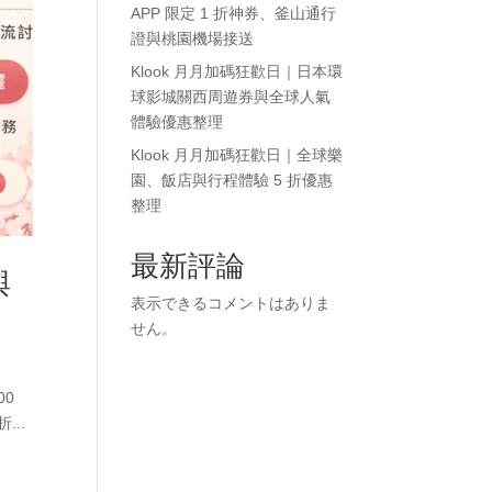
APP 限定 1 折神券、釜山通行
證與桃園機場接送
Klook 月月加碼狂歡日｜日本環
球影城關西周遊券與全球人氣
體驗優惠整理
Klook 月月加碼狂歡日｜全球樂
園、飯店與行程體驗 5 折優惠
整理
最新評論
與
表示できるコメントはありま
せん。
00
...