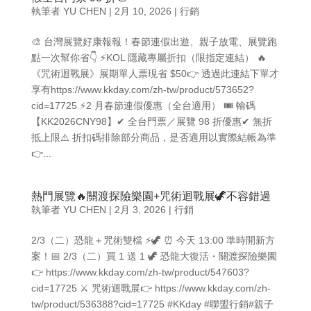
執筆者
YU CHEN
|
2月 10, 2026
|
行銷
🎨 台灣展覽好康報報！春節連假出遊、親子放電、展覽跑
點一次幫你省👇 ⚡️KOL 隱藏專屬折扣（限指定連結） 🔥
《咒術迴戰展》展期單人票現省 $50👉 透過此連結下單才
享有https://www.kkday.com/zh-tw/product/573652?
cid=17725 ⚡️2 月春節連假優惠（全台適用） 🎟 輸碼
【KK2026CNY98】✔ 全台門票／展覽 98 折優惠✔ 無折
抵上限⚠️ 折扣碼排除部分商品，是否適用以實際結帳為準
👉...
熱門展覽🔥關渡探險樂園+咒術迴戰展🦖不容錯過
執筆者
YU CHEN
|
2月 3, 2026
|
行銷
2/3（二）恐龍＋咒術雙檔 ⚡️🦖 ⏰ 今天 13:00 準時開新方
案！📅 2/3（二）買 1 送 1 🦖 恐龍大復活・關渡探險樂園
👉 https://www.kkday.com/zh-tw/product/547603?
cid=17725 ⚔️ 咒術迴戰展👉 https://www.kkday.com/zh-
tw/product/536388?cid=17725 #KKday #聯盟行銷#親子