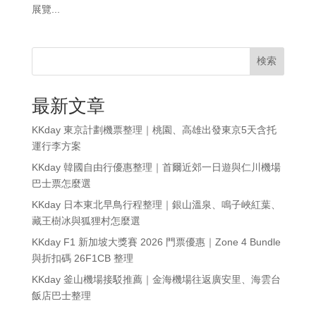
展覽...
検索
最新文章
KKday 東京計劃機票整理｜桃園、高雄出發東京5天含托
運行李方案
KKday 韓國自由行優惠整理｜首爾近郊一日遊與仁川機場
巴士票怎麼選
KKday 日本東北早鳥行程整理｜銀山溫泉、鳴子峽紅葉、
藏王樹冰與狐狸村怎麼選
KKday F1 新加坡大獎賽 2026 門票優惠｜Zone 4 Bundle
與折扣碼 26F1CB 整理
KKday 釜山機場接駁推薦｜金海機場往返廣安里、海雲台
飯店巴士整理