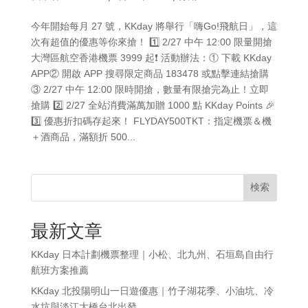
今年開始每月 27 號，KKday 將舉行「嗨Go!飛航日」，這
次有超值的優惠等你來搶！ 1️⃣ 2/27 中午 12:00 限量開搶
大灣區航空香港機票 3999 起❗️ 活動辦法：① 下載 KKday
APP② 開啟 APP 搜尋限定商品 183478 或點擊連結搶購
③ 2/27 中午 12:00 限時開搶，數量有限搶完為止！立即
搶購 2️⃣ 2/27 全站消費滿萬加贈 1000 點 KKday Points 🎉
3️⃣ 優惠折扣碼存起來！ FLYDAY500TKT：指定機票＆機
＋酒商品，滿額折 500...
検索
最新文章
KKday 日本計劃機票整理｜小松、北九州、石垣島自由行
航班方案推薦
KKday 北投陽明山一日遊優惠｜竹子湖花季、小油坑、冷
水坑與淡江大橋台北出發