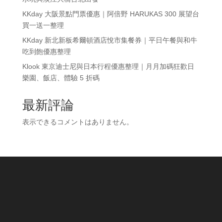
KKday 大阪景點門票優惠｜阿倍野 HARUKAS 300 展望台
買一送一整理
KKday 新北新板希爾頓酒店悅市集餐券｜平日午餐與和牛
吃到飽優惠整理
Klook 東京迪士尼與日本行程優惠整理｜月月加碼狂歡日
樂園、飯店、體驗 5 折碼
最新評論
表示できるコメントはありません。