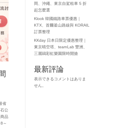
岡、沖繩、東京自駕租車 5 折
起怎麼選
Klook 韓國鐵路車票優惠｜
KTX、首爾釜山路線與 KORAIL
訂票整理
KKday 日本日限定優惠整理｜
東京晴空塔、teamLab 豐洲、
三麗鷗彩虹樂園限時開搶
最新評論
間
表示できるコメントはありま
せん。
很省
大石公
，商品
8～