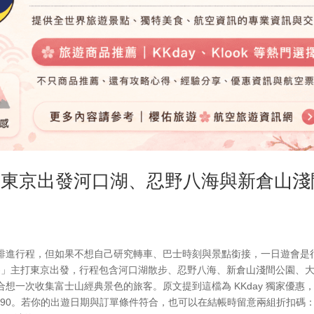
惠｜東京出發河口湖、忍野八海與新倉山淺
排進行程，但如果不想自己研究轉車、巴士時刻與景點銜接，一日遊會是
一日遊」主打東京出發，行程包含河口湖散步、忍野八海、新倉山淺間公園、
想一次收集富士山經典景色的旅客。原文提到這檔為 KKday 獨家優惠
 $990。若你的出遊日期與訂單條件符合，也可以在結帳時留意兩組折扣碼：