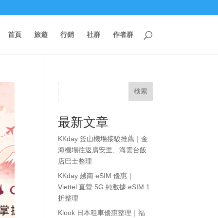
首頁
旅遊
行銷
社群
作者群
検索
最新文章
KKday 釜山機場接駁推薦｜金
海機場往返廣安里、海雲台飯
店巴士整理
KKday 越南 eSIM 優惠｜
Viettel 直營 5G 純數據 eSIM 1
折整理
Klook 日本租車優惠整理｜福