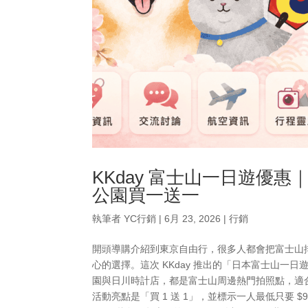
KKday 富士山一日遊優
公園買一送一
執筆者
YC行銷
|
6月 23, 2026
|
行銷
開頭導購介紹到東京自由行，很多人都會把富士山
心的選擇。這次 KKday 推出的「日本富士山
園與日川時計店，都是富士山周邊熱門拍照點，適合
活動亮點是「買 1 送 1」，並標示一人最低只要