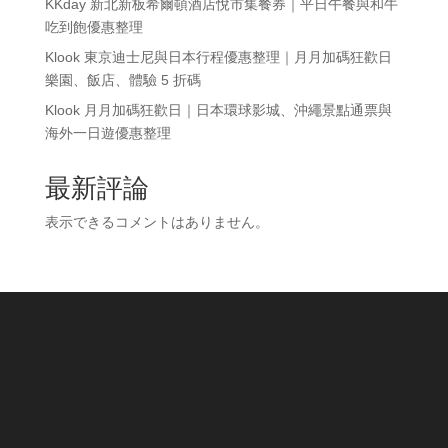
KKday 新北新板希爾頓酒店悅市集餐券｜平日午餐與和牛
吃到飽優惠整理
Klook 東京迪士尼與日本行程優惠整理｜月月加碼狂歡日
樂園、飯店、體驗 5 折碼
Klook 月月加碼狂歡日｜日本環球影城、沖繩景點通票與
海外一日遊優惠整理
最新評論
表示できるコメントはありません。