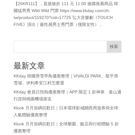
【26KR111】，直接搶折 111 元 11:00 搶購推薦商品 韓
國猛男秀 Wild Wild 門票 https://www.kkday.com/zh-
tw/product/119270?cid=17725 弘大音樂劇《TOUCH
FIVE》演出｜最性感男士秀門票（僅限女性）...
検索
最新文章
KKday 韓國滑雪早鳥優惠整理｜VIVALDI PARK、龍平滑
雪場、伊利希安江村怎麼選
KKday 會員日預熱優惠整理｜APP 限定 1 折神券、釜山通
行證與桃園機場接送
Klook 月月加碼狂歡日｜日本環球影城關西周遊券與全球
人氣體驗優惠整理
Klook 月月加碼狂歡日｜全球樂園、飯店與行程體驗 5 折
優惠整理