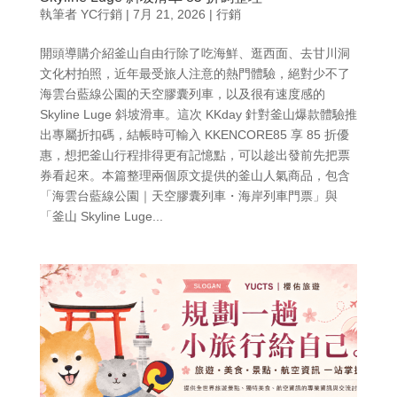
執筆者
YC行銷
|
7月 21, 2026
|
行銷
開頭導購介紹釜山自由行除了吃海鮮、逛西面、去甘川洞
文化村拍照，近年最受旅人注意的熱門體驗，絕對少不了
海雲台藍線公園的天空膠囊列車，以及很有速度感的
Skyline Luge 斜坡滑車。這次 KKday 針對釜山爆款體驗推
出專屬折扣碼，結帳時可輸入 KKENCORE85 享 85 折優
惠，想把釜山行程排得更有記憶點，可以趁出發前先把票
券看起來。本篇整理兩個原文提供的釜山人氣商品，包含
「海雲台藍線公園｜天空膠囊列車・海岸列車門票」與
「釜山 Skyline Luge...