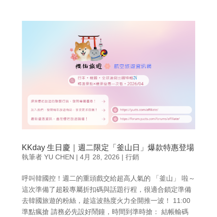
KKday 生日慶｜週二限定「釜山日」爆款特惠登場
執筆者
YU CHEN
|
4月 28, 2026
|
行銷
呼叫韓國控！週二的重頭戲交給超高人氣的 「釜山」 啦～
這次準備了超殺專屬折扣碼與話題行程，很適合鎖定準備
去韓國旅遊的粉絲，趁這波熱度火力全開推一波！ 11:00
準點瘋搶 請務必先設好鬧鐘，時間到準時搶： 結帳輸碼