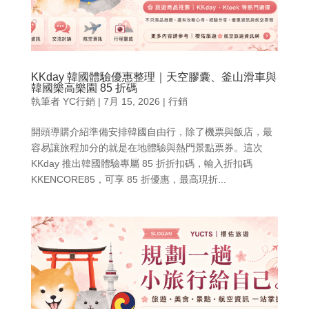
KKday 韓國體驗優惠整理｜天空膠囊、釜山滑車與
韓國樂高樂園 85 折碼
執筆者
YC行銷
|
7月 15, 2026
|
行銷
開頭導購介紹準備安排韓國自由行，除了機票與飯店，最
容易讓旅程加分的就是在地體驗與熱門景點票券。這次
KKday 推出韓國體驗專屬 85 折折扣碼，輸入折扣碼
KKENCORE85，可享 85 折優惠，最高現折...