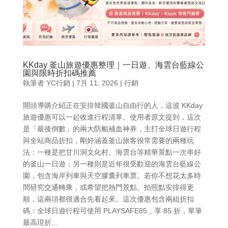
KKday 釜山旅遊優惠整理｜一日遊、海雲台藍線公
園與限時折扣碼推薦
執筆者
YC行銷
|
7月 11, 2026
|
行銷
開頭導購介紹正在安排韓國釜山自由行的人，這波 KKday
旅遊優惠可以一起收進行程清單。使用者原文提到，這次
是「最後倒數」的兩大防颱補血神券，主打全球日遊行程
與全站商品折扣，剛好涵蓋釜山旅客很常需要的兩種玩
法：一種是把甘川洞文化村、海雲台等精華景點一次串好
的釜山一日遊；另一種則是近年很受歡迎的海雲台藍線公
園，包含海岸列車與天空膠囊列車票。若你不想花太多時
間研究交通轉乘，或希望把熱門景點、拍照點安排得更
順，這兩項都很適合先看起來。這次優惠包含兩組折扣
碼：全球日遊行程可使用 PLAYSAFE85，享 85 折，單筆
最高現折...