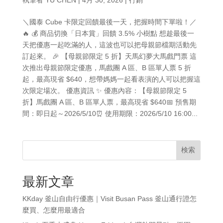
＼國泰 Cube 卡限定回饋最後一天，把握時間下單啦！／
🔥 💰 商品切換「日本賞」回饋 3.5% 小樹點 想趁最後一
天把優惠一起吃滿的人，這波也可以把母親節檔期活動先
訂起來。 🎉 【母親節限定 5 折】天馬幻夢大馬戲門票 這
次推出母親節限定優惠，馬戲團 A 區、B 區單人票 5 折
起，最高現省 $640，想帶媽媽一起看表演的人可以把握這
次限定場次。 優惠資訊 ✨ 優惠內容：【母親節限定 5
折】馬戲團 A 區、B 區單人票，最高現省 $640📅 預售期
間：即日起～2026/5/10⏰ 使用期限：2026/5/10 16:00...
検索
最新文章
KKday 釜山自由行優惠｜Visit Busan Pass 釜山通行證怎
麼買、怎麼用最適合