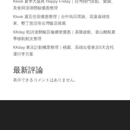
Klook 夏季大盛典 Happy Friday｜台灣熱門景點、樂園、
美食與澎湖體驗優惠整理
Klook 週五住宿優惠整理｜台中烏日璞旅、花蓮遠雄悅
來、墾丁悠活等台灣飯店推薦
KKday 歌詩達郵輪莎倫娜號優惠｜基隆啟航、釜山離船夏
季移航航次整理
KKday 東京計劃機票整理｜桃園、高雄出發東京5天含托
運行李方案
最新評論
表示できるコメントはありません。