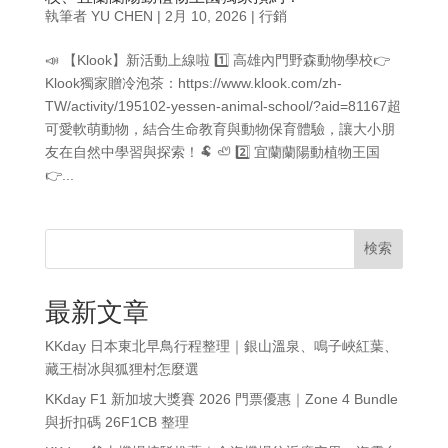
執筆者
YU CHEN
|
2月 10, 2026
|
行銷
📣 【Klook】新活動上線啦 1️⃣ 高雄內門野森動物學校👉
Klook獨家贈冷泡茶：https://www.klook.com/zh-
TW/activity/195102-yessen-animal-school/?aid=81167超
可愛軟萌動物，結合生命教育與動物保育體驗，讓大小朋
友在自然中學習與探索！🐏 🦥 2️⃣ 宜蘭蘭陽動植物王国
👉...
検索
最新文章
KKday 日本東北早鳥行程整理｜銀山溫泉、鳴子峽紅葉、
藏王樹冰與狐狸村怎麼選
KKday F1 新加坡大獎賽 2026 門票優惠｜Zone 4 Bundle
與折扣碼 26F1CB 整理