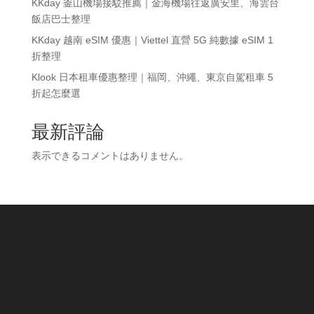
KKday 釜山機場接駁推薦｜金海機場往返廣安里、海雲台
飯店巴士整理
KKday 越南 eSIM 優惠｜Viettel 直營 5G 純數據 eSIM 1
折整理
Klook 日本租車優惠整理｜福岡、沖繩、東京自駕租車 5
折起怎麼選
最新評論
表示できるコメントはありません。