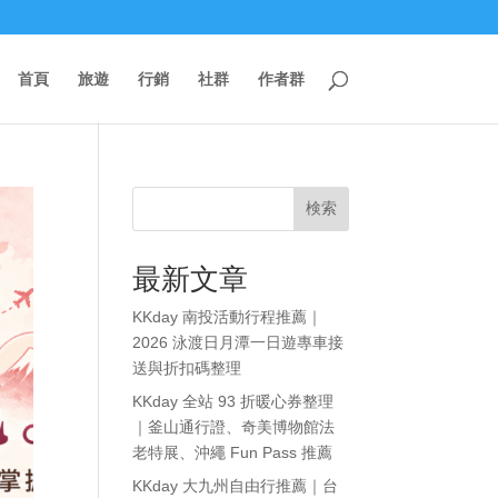
首頁
旅遊
行銷
社群
作者群
検索
最新文章
KKday 南投活動行程推薦｜
2026 泳渡日月潭一日遊專車接
送與折扣碼整理
KKday 全站 93 折暖心券整理
｜釜山通行證、奇美博物館法
老特展、沖繩 Fun Pass 推薦
KKday 大九州自由行推薦｜台