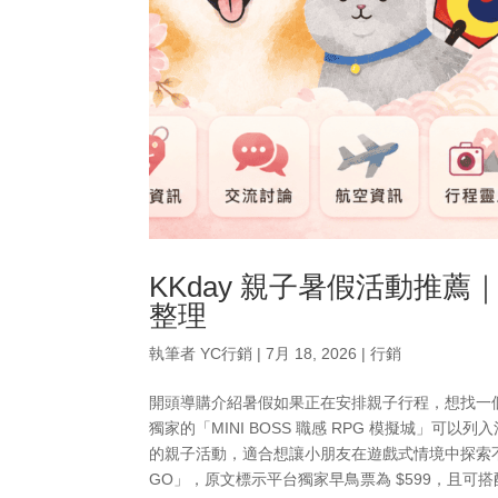
KKday 親子暑假活動推薦｜
整理
執筆者
YC行銷
|
7月 18, 2026
|
行銷
開頭導購介紹暑假如果正在安排親子行程，想找一個
獨家的「MINI BOSS 職感 RPG 模擬城」可
的親子活動，適合想讓小朋友在遊戲式情境中探索不
GO」，原文標示平台獨家早鳥票為 $599，且可搭配折