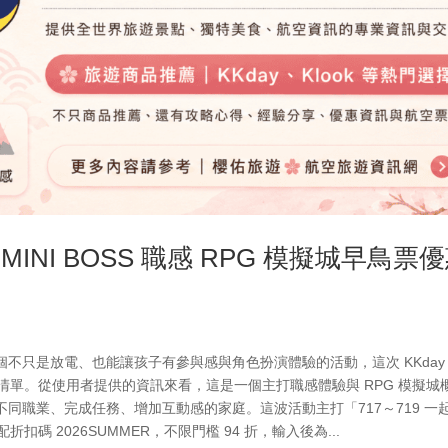
MINI BOSS 職感 RPG 模擬城早鳥票
不只是放電、也能讓孩子有參與感與角色扮演體驗的活動，這次 KKday
以列入清單。從使用者提供的資訊來看，這是一個主打職感體驗與 RPG 模擬城
同職業、完成任務、增加互動感的家庭。這波活動主打「717～719 一
扣碼 2026SUMMER，不限門檻 94 折，輸入後為...