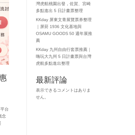
灣虎航桃園出發，佐賀、宮崎
多點進出 5 日計畫票整理
KKday 屏東文青展覽票券整理
｜屏菸 1936 文化基地與
OSAMU GOODS 50 週年展推
薦
KKday 九州自由行套票推薦｜
嗨玩大九州 5 日計畫票與台灣
虎航多點進出整理
優惠
最新評論
表示できるコメントはありま
せん。
 平台
概念
起