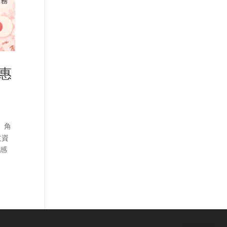
優惠
、角
文資
職感