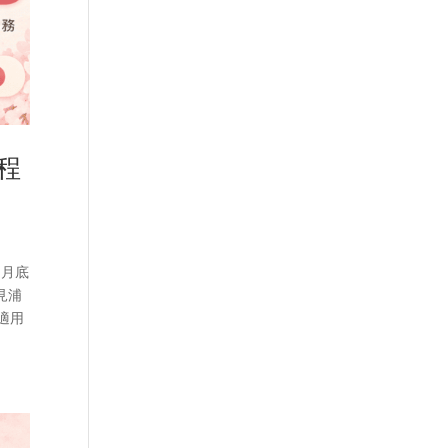
程
 月底
見浦
適用