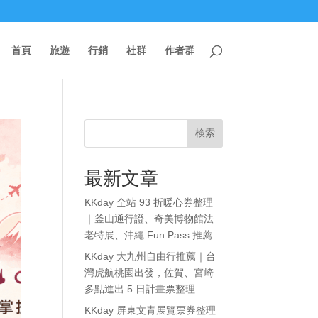
首頁
旅遊
行銷
社群
作者群
検索
最新文章
KKday 全站 93 折暖心券整理
｜釜山通行證、奇美博物館法
老特展、沖繩 Fun Pass 推薦
KKday 大九州自由行推薦｜台
灣虎航桃園出發，佐賀、宮崎
多點進出 5 日計畫票整理
KKday 屏東文青展覽票券整理