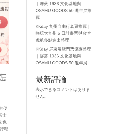
｜屏菸 1936 文化基地與
OSAMU GOODS 50 週年展推
薦
KKday 九州自由行套票推薦｜
嗨玩大九州 5 日計畫票與台灣
虎航多點進出整理
KKday 屏東展覽門票優惠整理
｜屏菸 1936 文化基地與
OSAMU GOODS 50 週年展
怎
最新評論
表示できるコメントはありま
せん。
方便
富士
文也
；行程