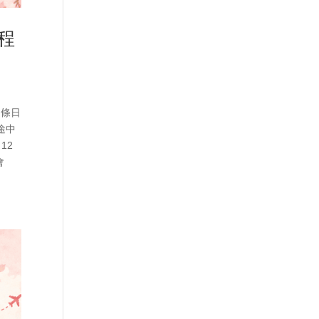
程
多條日
途中
12
會