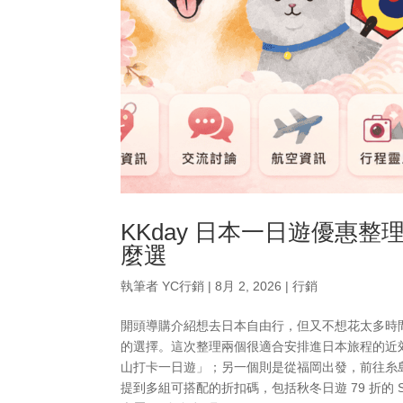
KKday 日本一日遊優惠
麼選
執筆者
YC行銷
|
8月 2, 2026
|
行銷
開頭導購介紹想去日本自由行，但又不想花太多時間
的選擇。這次整理兩個很適合安排進日本旅程的近
山打卡一日遊」；另一個則是從福岡出發，前往糸
提到多組可搭配的折扣碼，包括秋冬日遊 79 折的 STR7