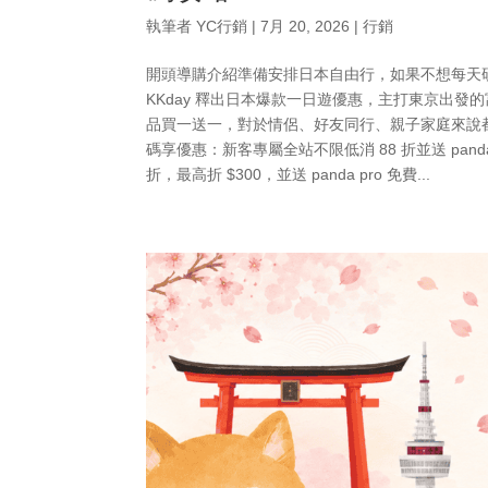
執筆者
YC行銷
|
7月 20, 2026
|
行銷
開頭導購介紹準備安排日本自由行，如果不想每天
KKday 釋出日本爆款一日遊優惠，主打東京出
品買一送一，對於情侶、好友同行、親子家庭來說
碼享優惠：新客專屬全站不限低消 88 折並送 panda
折，最高折 $300，並送 panda pro 免費...