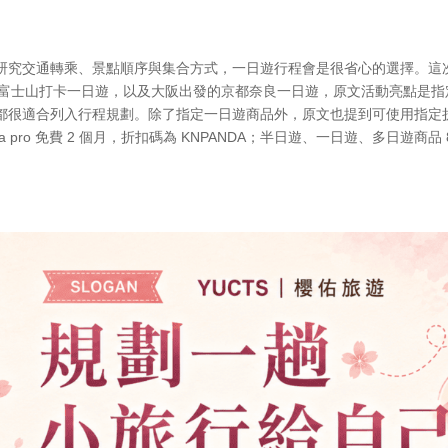
研究交通轉乘、景點順序與集合方式，一日遊行程會是很省心的選擇。這
發的富士山打卡一日遊，以及大阪出發的京都奈良一日遊，原文活動亮點是指
都很適合列入行程規劃。除了指定一日遊商品外，原文也提到可使用指定
 pro 免費 2 個月，折扣碼為 KNPANDA；半日遊、一日遊、多日遊商品 