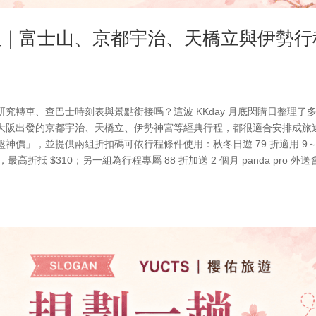
整理｜富士山、京都宇治、天橋立與伊勢行
究轉車、查巴士時刻表與景點銜接嗎？這波 KKday 月底閃購日整理了
大阪出發的京都宇治、天橋立、伊勢神宮等經典行程，都很適合安排成旅
價」，並提供兩組折扣碼可依行程條件使用：秋冬日遊 79 折適用 9～
9，最高折抵 $310；另一組為行程專屬 88 折加送 2 個月 panda pro 外送