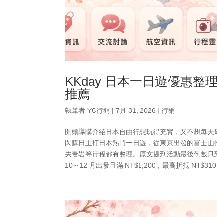
KKday 日本一日遊優惠
推薦
執筆者
YC行銷
|
7月 31, 2026
|
行銷
開頭導購介紹日本自由行想玩得充實，又不想每天研
閃購日主打日本熱門一日遊，從東京出發的富士山
夫妻岩等行程都有整理。原文提到活動最後倒數只到今
10～12 月出發且滿 NT$1,200，最高折抵 NT$31