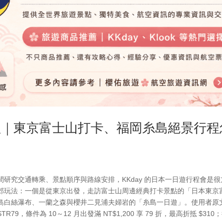
整理｜東京富士山打卡、福岡糸島絕景行程
研究交通轉乘、景點順序與路線安排，KKday 的日本一日遊行程會是很
郊玩法：一個是從東京出發，走訪富士山周邊經典打卡景點的「日本東京
島白絲瀑布、一蘭之森與櫻井二見浦夫婦岩的「糸島一日遊」。使用者原
9，條件為 10～12 月出發滿 NT$1,200 享 79 折，最高折抵 $310