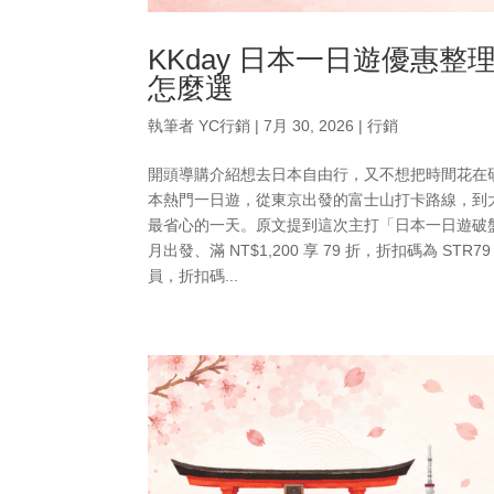
KKday 日本一日遊優惠
怎麼選
執筆者
YC行銷
|
7月 30, 2026
|
行銷
開頭導購介紹想去日本自由行，又不想把時間花在研
本熱門一日遊，從東京出發的富士山打卡路線，到
最省心的一天。原文提到這次主打「日本一日遊破盤神
月出發、滿 NT$1,200 享 79 折，折扣碼為 STR7
員，折扣碼...