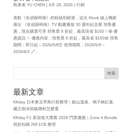
執筆者
YU CHEN
|
4月 28, 2026
|
行銷
喜歡《名偵探柯南》的粉絲別錯過，這次 Klook 線上獨家
推出 《名偵探柯南》TV 動畫播放 30 週年紀念展 預售優
惠，現在購票可享 預售票 8 折起，最高現省 $150！🤩 優
惠資訊 ✨ 優惠內容：預售票 8 折起，最高省 $150📅 預售
期間：即日起～2026/5/8⏰ 使用期限：2026/5/9～
2026/6/2 🔗...
検索
最新文章
KKday 日本東北早鳥行程整理｜銀山溫泉、鳴子峽紅葉、
藏王樹冰與狐狸村怎麼選
KKday F1 新加坡大獎賽 2026 門票優惠｜Zone 4 Bundle
與折扣碼 26F1CB 整理