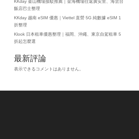
KKday 釜山機場接駁推薦｜金海機場往返廣安里、海雲台
飯店巴士整理
KKday 越南 eSIM 優惠｜Viettel 直營 5G 純數據 eSIM 1
折整理
Klook 日本租車優惠整理｜福岡、沖繩、東京自駕租車 5
折起怎麼選
最新評論
表示できるコメントはありません。