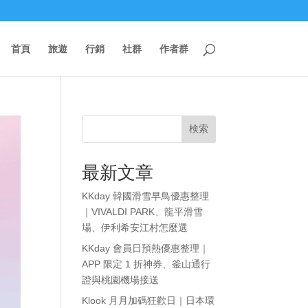
首頁
旅遊
行銷
社群
作者群
検索
最新文章
KKday 韓國滑雪早鳥優惠整理
｜VIVALDI PARK、龍平滑雪
場、伊利希安江村怎麼選
KKday 會員日預熱優惠整理｜
APP 限定 1 折神券、釜山通行
證與桃園機場接送
Klook 月月加碼狂歡日｜日本環