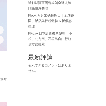
球影城關西周遊券與全球人氣
體驗優惠整理
Klook 月月加碼狂歡日｜全球樂
園、飯店與行程體驗 5 折優惠
整理
KKday 日本計劃機票整理｜小
松、北九州、石垣島自由行航
班方案推薦
最新評論
表示できるコメントはありま
せん。
年嘉年