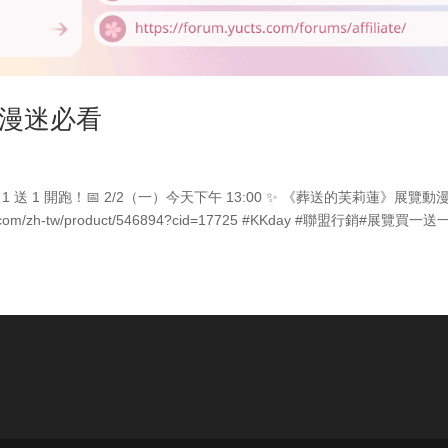
動漫迷必看
展覽買 1 送 1 開跑！📅 2/2（一）今天下午 13:00 ✨ 《葬送的芙莉蓮》展覽動
m/zh-tw/product/546894?cid=17725 #KKday #聯盟行銷#展覽買一送一.