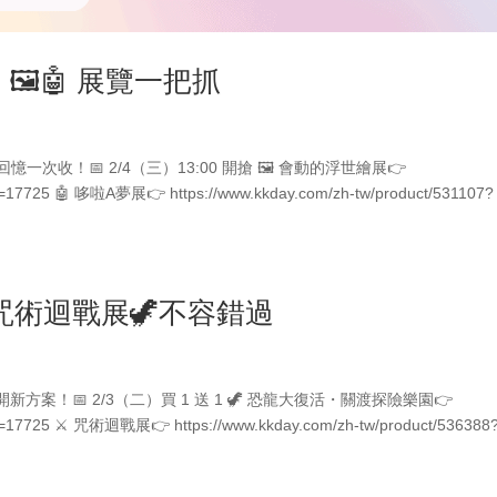
🖼️🤖 展覽一把抓
年回憶一次收！📅 2/4（三）13:00 開搶 🖼️ 會動的浮世繪展👉
id=17725 🤖 哆啦A夢展👉 https://www.kkday.com/zh-tw/product/531107?
咒術迴戰展🦖不容錯過
準時開新方案！📅 2/3（二）買 1 送 1 🦖 恐龍大復活・關渡探險樂園👉
cid=17725 ⚔️ 咒術迴戰展👉 https://www.kkday.com/zh-tw/product/536388