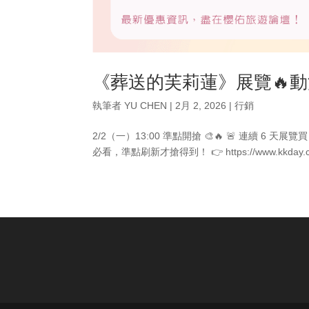
《葬送的芙莉蓮》展覽🔥
執筆者
YU CHEN
|
2月 2, 2026
|
行銷
2/2（一）13:00 準點開搶 🎨🔥 🚨 連續 6 天
必看，準點刷新才搶得到！ 👉 https://www.kkday.co