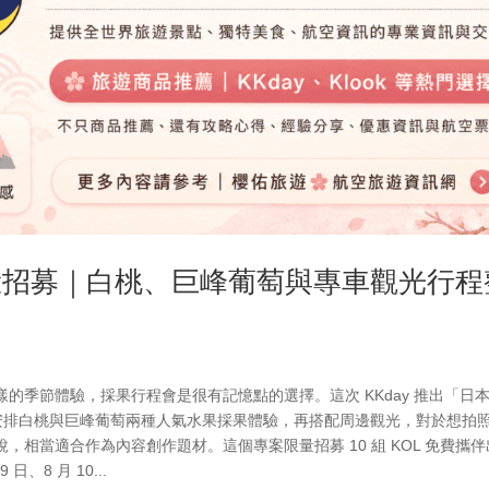
體驗招募｜白桃、巨峰葡萄與專車觀光行程
的季節體驗，採果行程會是很有記憶點的選擇。這次 KKday 推出「日
內安排白桃與巨峰葡萄兩種人氣水果採果體驗，再搭配周邊觀光，對於想拍
相當適合作為內容創作題材。這個專案限量招募 10 組 KOL 免費攜伴
日、8 月 10...