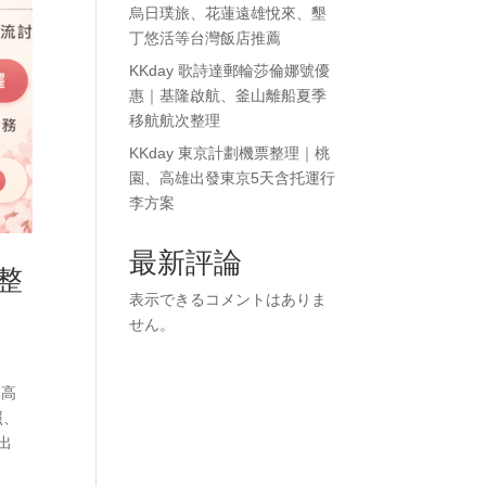
烏日璞旅、花蓮遠雄悅來、墾
丁悠活等台灣飯店推薦
KKday 歌詩達郵輪莎倫娜號優
惠｜基隆啟航、釜山離船夏季
移航航次整理
KKday 東京計劃機票整理｜桃
園、高雄出發東京5天含托運行
李方案
最新評論
整
表示できるコメントはありま
せん。
本高
照、
出