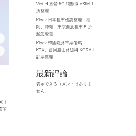
Viettel 直營 5G 純數據 eSIM 1
折整理
Klook 日本租車優惠整理｜福
岡、沖繩、東京自駕租車 5 折
起怎麼選
Klook 韓國鐵路車票優惠｜
KTX、首爾釜山路線與 KORAIL
訂票整理
最新評論
表示できるコメントはありま
せん。
00！
精選項