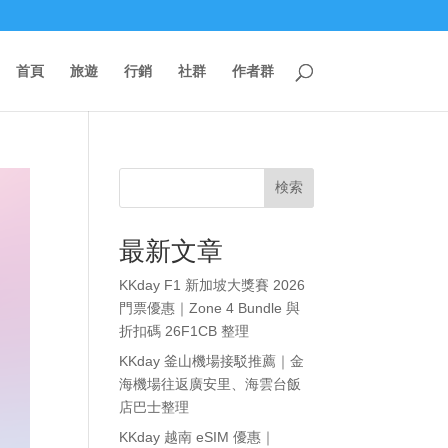
首頁
旅遊
行銷
社群
作者群
検索
最新文章
KKday F1 新加坡大獎賽 2026
門票優惠｜Zone 4 Bundle 與
折扣碼 26F1CB 整理
KKday 釜山機場接駁推薦｜金
海機場往返廣安里、海雲台飯
店巴士整理
KKday 越南 eSIM 優惠｜