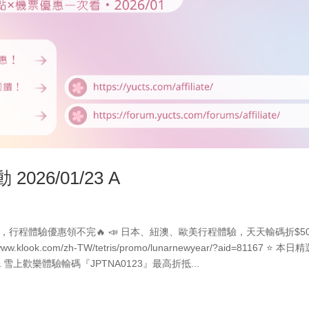
026/01/23 A
多折扣，行程體驗優惠領不完🔥 📣 日本、紐澳、歐美行程體驗，天天輸碼折$5
look.com/zh-TW/tetris/promo/lunarnewyear/?aid=81167 ⭐ 本日
雪上歡樂體驗輸碼『JPTNA0123』最高折抵...