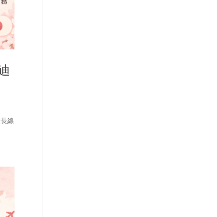
迪
澳長線