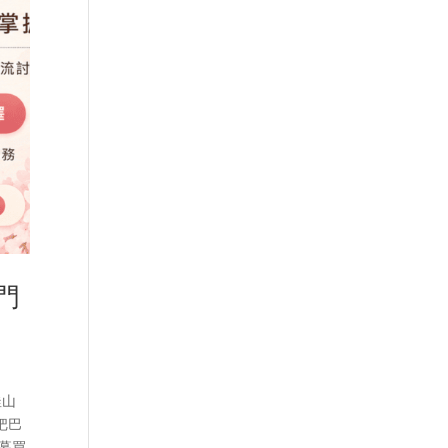
門
釜山
把巴
蒸幕買