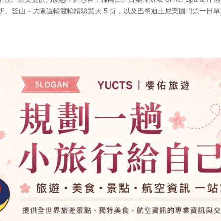
 折、釜山－大阪遊輪渡輪體驗驚天 5 折，以及巴黎迪士尼樂園門票一日