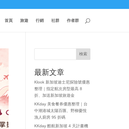
首頁
旅遊
行銷
社群
作者群
検索
最新文章
Klook 新加坡迪士尼探險號優惠
整理｜指定航次房型最高 8
折、加送新加坡旅遊金
KKday 美食餐券優惠整理｜台
中潮港城太陽百匯、野柳薆悅
漁人廚房 95 折碼
KKday 酷航新加坡 4 天計畫機