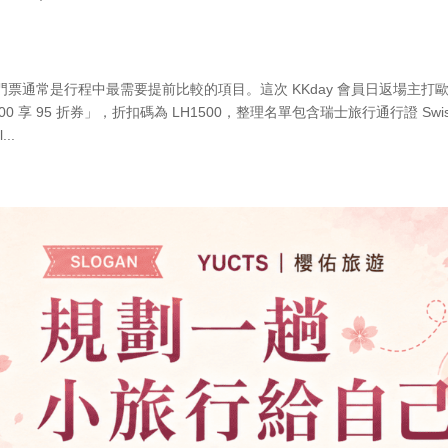
票通常是行程中最需要提前比較的項目。這次 KKday 會員日返場主打
 享 95 折券」，折扣碼為 LH1500，整理名單包含瑞士旅行通行證 Swis
..