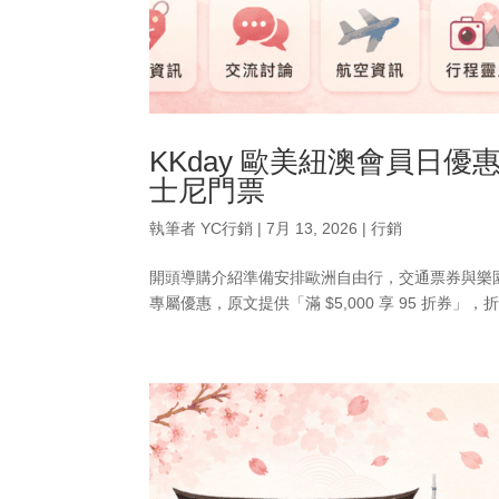
KKday 歐美紐澳會員日
士尼門票
執筆者
YC行銷
|
7月 13, 2026
|
行銷
開頭導購介紹準備安排歐洲自由行，交通票券與樂園
專屬優惠，原文提供「滿 $5,000 享 95 折券」，折