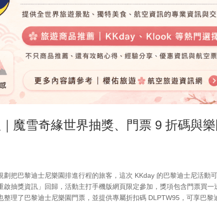
整理｜魔雪奇緣世界抽獎、門票 9 折碼與
劃把巴黎迪士尼樂園排進行程的旅客，這次 KKday 的巴黎迪士尼活動
重啟抽獎資訊」回歸，活動主打手機版網頁限定參加，獎項包含門票買一
整理了巴黎迪士尼樂園門票，並提供專屬折扣碼 DLPTW95，可享巴黎