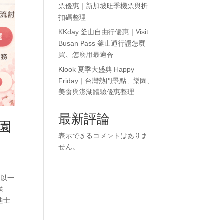
票優惠｜新加坡旺季機票與折
扣碼整理
KKday 釜山自由行優惠｜Visit
Busan Pass 釜山通行證怎麼
買、怎麼用最適合
Klook 夏季大盛典 Happy
Friday｜台灣熱門景點、樂園、
美食與澎湖體驗優惠整理
最新評論
樂園
表示できるコメントはありま
せん。
可以一
送
迪士