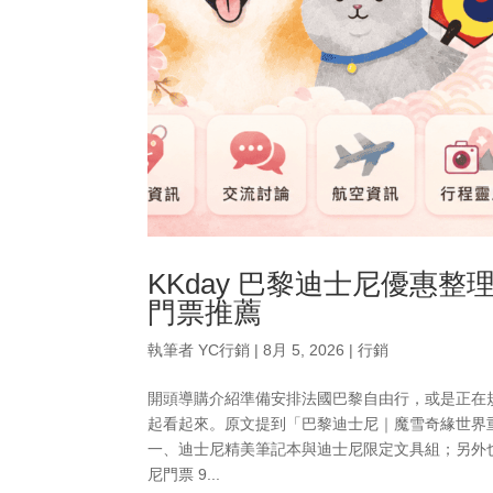
KKday 巴黎迪士尼優惠
門票推薦
執筆者
YC行銷
|
8月 5, 2026
|
行銷
開頭導購介紹準備安排法國巴黎自由行，或是正在規
起看起來。原文提到「巴黎迪士尼｜魔雪奇緣世界
一、迪士尼精美筆記本與迪士尼限定文具組；另外也
尼門票 9...