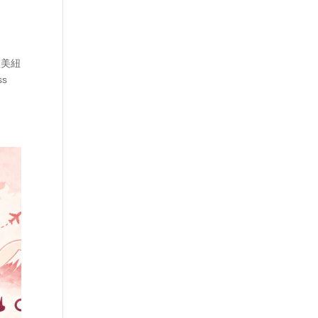
歐美紐
s