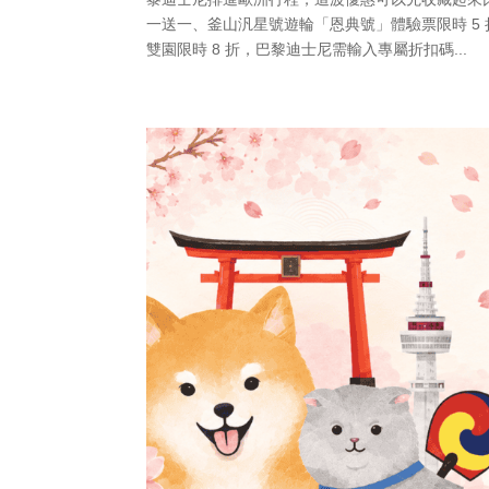
一送一、釜山汎星號遊輪「恩典號」體驗票限時 5
雙園限時 8 折，巴黎迪士尼需輸入專屬折扣碼...