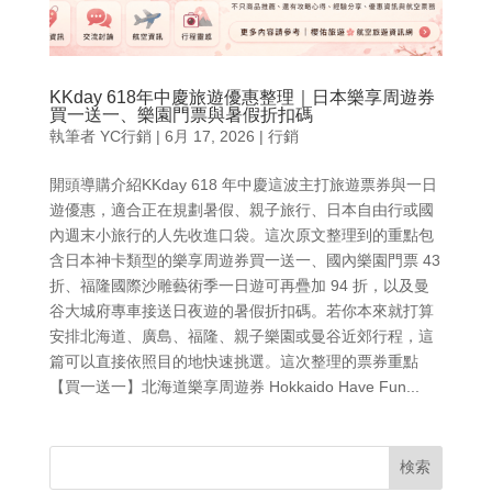
KKday 618年中慶旅遊優惠整理｜日本樂享周遊券
買一送一、樂園門票與暑假折扣碼
執筆者
YC行銷
|
6月 17, 2026
|
行銷
開頭導購介紹KKday 618 年中慶這波主打旅遊票券與一日
遊優惠，適合正在規劃暑假、親子旅行、日本自由行或國
內週末小旅行的人先收進口袋。這次原文整理到的重點包
含日本神卡類型的樂享周遊券買一送一、國內樂園門票 43
折、福隆國際沙雕藝術季一日遊可再疊加 94 折，以及曼
谷大城府專車接送日夜遊的暑假折扣碼。若你本來就打算
安排北海道、廣島、福隆、親子樂園或曼谷近郊行程，這
篇可以直接依照目的地快速挑選。這次整理的票券重點
【買一送一】北海道樂享周遊券 Hokkaido Have Fun...
検索