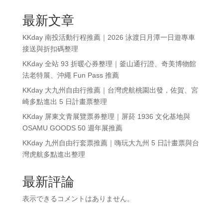
最新文章
KKday 南投活動行程推薦｜2026 泳渡日月潭一日遊專車
接送與折扣碼整理
KKday 全站 93 折暖心券整理｜釜山通行證、奇美博物館
法老特展、沖繩 Fun Pass 推薦
KKday 大九州自由行推薦｜台灣虎航桃園出發，佐賀、宮
崎多點進出 5 日計畫票整理
KKday 屏東文青展覽票券整理｜屏菸 1936 文化基地與
OSAMU GOODS 50 週年展推薦
KKday 九州自由行套票推薦｜嗨玩大九州 5 日計畫票與台
灣虎航多點進出整理
最新評論
表示できるコメントはありません。