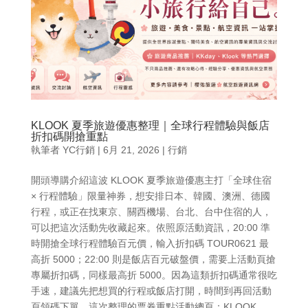
KLOOK 夏季旅遊優惠整理｜全球行程體驗與飯店
折扣碼開搶重點
執筆者
YC行銷
|
6月 21, 2026
|
行銷
開頭導購介紹這波 KLOOK 夏季旅遊優惠主打「全球住宿
× 行程體驗」限量神券，想安排日本、韓國、澳洲、德國
行程，或正在找東京、關西機場、台北、台中住宿的人，
可以把這次活動先收藏起來。依照原活動資訊，20:00 準
時開搶全球行程體驗百元價，輸入折扣碼 TOUR0621 最
高折 5000；22:00 則是飯店百元破盤價，需要上活動頁搶
專屬折扣碼，同樣最高折 5000。因為這類折扣碼通常很吃
手速，建議先把想買的行程或飯店打開，時間到再回活動
頁領碼下單。這次整理的票券重點活動總頁：KLOOK...