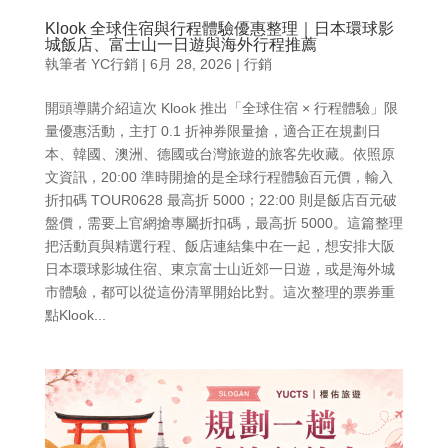
Klook 全球住宿與行程體驗優惠整理｜日本環球影
城飯店、富士山一日遊與海外行程推薦
執筆者
YC行銷
|
6月 28, 2026
|
行銷
開頭導購介紹這次 Klook 推出「全球住宿 × 行程體驗」限
量優惠活動，主打 0.1 折神券限量搶，適合正在規劃日
本、韓國、澳洲、德國或台灣旅遊的旅客先收藏。依照原
文資訊，20:00 準時開搶的是全球行程體驗百元價，輸入
折扣碼 TOUR0628 最高折 5000；22:00 則是飯店百元破
盤價，需要上官網搶專屬折扣碼，最高折 5000。這篇整理
把活動頁與精選行程、飯店連結集中在一起，想安排大阪
日本環球影城住宿、東京富士山近郊一日遊，或是海外城
市體驗，都可以從這份清單開始比對。這次整理的票券重
點Klook...