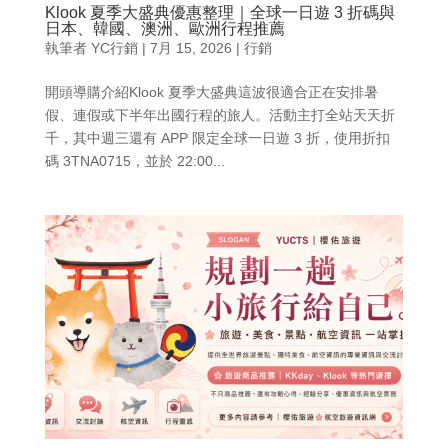
Klook 夏季大盛典優惠整理｜全球一日遊 3 折碼與
日本、韓國、澳洲、歐洲行程推薦
執筆者
YC行銷
|
7月 15, 2026
|
行銷
開頭導購介紹Klook 夏季大盛典這波很適合正在安排暑
假、連假或下半年出國行程的旅人。活動主打全站天天折
千，其中週三還有 APP 限定全球一日遊 3 折，使用折扣
碼 3TNA0715，並於 22:00...