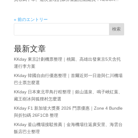
« 前のエントリー
検索
最新文章
KKday 東京計劃機票整理｜桃園、高雄出發東京5天含托
運行李方案
KKday 韓國自由行優惠整理｜首爾近郊一日遊與仁川機場
巴士票怎麼選
KKday 日本東北早鳥行程整理｜銀山溫泉、鳴子峽紅葉、
藏王樹冰與狐狸村怎麼選
KKday F1 新加坡大獎賽 2026 門票優惠｜Zone 4 Bundle
與折扣碼 26F1CB 整理
KKday 釜山機場接駁推薦｜金海機場往返廣安里、海雲台
飯店巴士整理