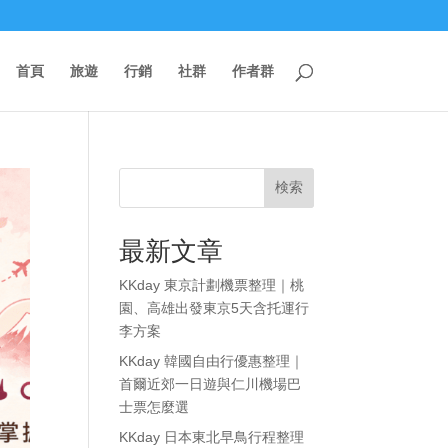
首頁
旅遊
行銷
社群
作者群
検索
最新文章
KKday 東京計劃機票整理｜桃
園、高雄出發東京5天含托運行
李方案
KKday 韓國自由行優惠整理｜
首爾近郊一日遊與仁川機場巴
士票怎麼選
KKday 日本東北早鳥行程整理