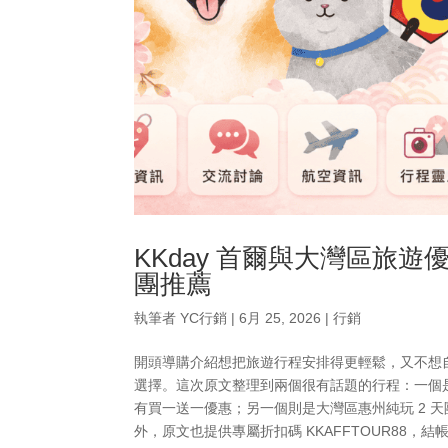
KKday 首爾與大灣區旅
團推薦
執筆者
YC行銷
|
6月 25, 2026
|
行銷
開頭導購介紹想把旅遊行程安排得更輕鬆，又不想自
選擇。這次原文整理到兩個很有話題的行程：一個是
有買一送一優惠；另一個則是大灣區惠州純玩 2 
外，原文也提供專屬折扣碼 KKAFFTOUR88，結