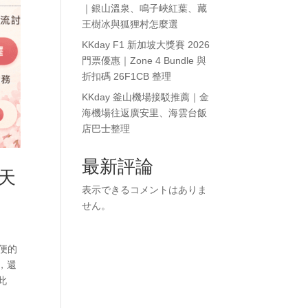
｜銀山溫泉、鳴子峽紅葉、藏
王樹冰與狐狸村怎麼選
KKday F1 新加坡大獎賽 2026
門票優惠｜Zone 4 Bundle 與
折扣碼 26F1CB 整理
KKday 釜山機場接駁推薦｜金
海機場往返廣安里、海雲台飯
店巴士整理
最新評論
 天
表示できるコメントはありま
せん。
便的
，還
此