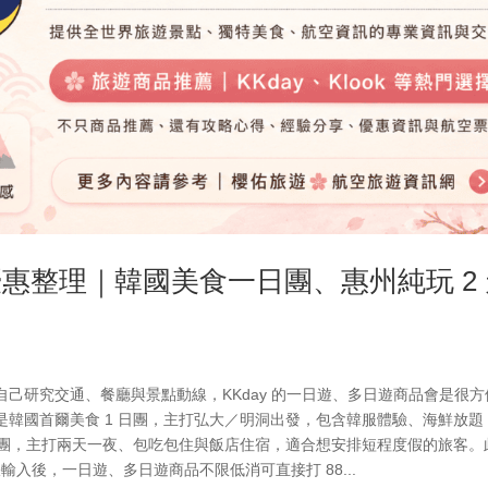
遊優惠整理｜韓國美食一日團、惠州純玩 2
己研究交通、餐廳與景點動線，KKday 的一日遊、多日遊商品會是很方
韓國首爾美食 1 日團，主打弘大／明洞出發，包含韓服體驗、海鮮放題
天團，主打兩天一夜、包吃包住與飯店住宿，適合想安排短程度假的旅客。
帳輸入後，一日遊、多日遊商品不限低消可直接打 88...