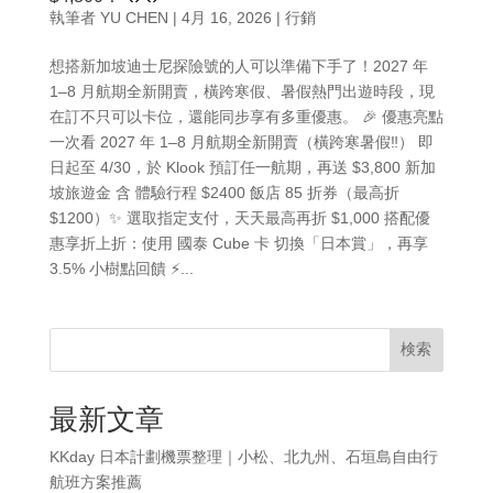
執筆者
YU CHEN
|
4月 16, 2026
|
行銷
想搭新加坡迪士尼探險號的人可以準備下手了！2027 年
1–8 月航期全新開賣，橫跨寒假、暑假熱門出遊時段，現
在訂不只可以卡位，還能同步享有多重優惠。 🎉 優惠亮點
一次看 2027 年 1–8 月航期全新開賣（橫跨寒暑假‼️） 即
日起至 4/30，於 Klook 預訂任一航期，再送 $3,800 新加
坡旅遊金 含 體驗行程 $2400 飯店 85 折券（最高折
$1200）✨ 選取指定支付，天天最高再折 $1,000 搭配優
惠享折上折：使用 國泰 Cube 卡 切換「日本賞」，再享
3.5% 小樹點回饋 ⚡...
検索
最新文章
KKday 日本計劃機票整理｜小松、北九州、石垣島自由行
航班方案推薦