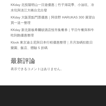
KKday 北投陽明山一日遊優惠｜竹子湖花季、小油坑、冷
水坑與淡江大橋台北出發
KKday 大阪景點門票優惠｜阿倍野 HARUKAS 300 展望台
買一送一整理
KKday 新北新板希爾頓酒店悅市集餐券｜平日午餐與和牛
吃到飽優惠整理
Klook 東京迪士尼與日本行程優惠整理｜月月加碼狂歡日
樂園、飯店、體驗 5 折碼
最新評論
表示できるコメントはありません。